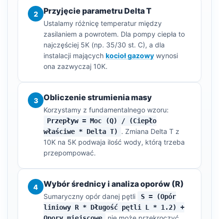
Przyjęcie parametru Delta T
2
Ustalamy różnicę temperatur między
zasilaniem a powrotem. Dla pompy ciepła to
najczęściej 5K (np. 35/30 st. C), a dla
instalacji mających
kocioł gazowy
wynosi
ona zazwyczaj 10K.
Obliczenie strumienia masy
3
Korzystamy z fundamentalnego wzoru:
Przepływ = Moc (Q) / (Ciepło
. Zmiana Delta T z
właściwe * Delta T)
10K na 5K podwaja ilość wody, którą trzeba
przepompować.
Wybór średnicy i analiza oporów (R)
4
Sumaryczny opór danej pętli
S = (Opór
liniowy R * Długość pętli L * 1.2) +
nie może przekroczyć
Opory miejscowe