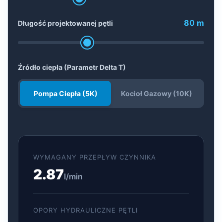
80 m
Długość projektowanej pętli
Źródło ciepła (Parametr Delta T)
Pompa Ciepła (5K)
Kocioł Gazowy (10K)
WYMAGANY PRZEPŁYW CZYNNIKA
2.87
l/min
OPORY HYDRAULICZNE PĘTLI