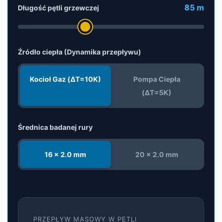
85 m
Długość pętli grzewczej
Źródło ciepła (Dynamika przepływu)
Kocioł Gaz (ΔT=10K)
Pompa Ciepła
(ΔT=5K)
Średnica badanej rury
16 x 2.0 mm
20 x 2.0 mm
PRZEPŁYW MASOWY W PĘTLI