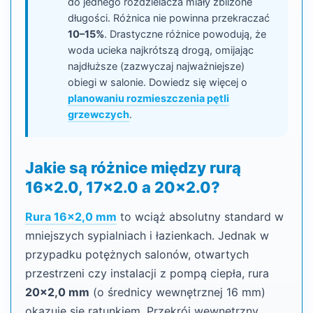
do jednego rozdzielacza miały zbliżone
długości. Różnica nie powinna przekraczać
10–15%
. Drastyczne różnice powodują, że
woda ucieka najkrótszą drogą, omijając
najdłuższe (zazwyczaj najważniejsze)
obiegi w salonie. Dowiedz się więcej o
planowaniu rozmieszczenia pętli
grzewczych
.
Jakie są różnice między rurą
16x2.0, 17x2.0 a 20x2.0?
Rura 16x2,0 mm
to wciąż absolutny standard w
mniejszych sypialniach i łazienkach. Jednak w
przypadku potężnych salonów, otwartych
przestrzeni czy instalacji z pompą ciepła, rura
20x2,0 mm
(o średnicy wewnętrznej 16 mm)
okazuje się ratunkiem. Przekrój wewnętrzny