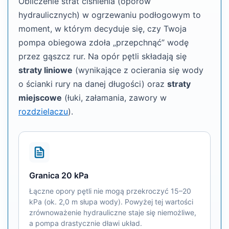
Obliczenie strat ciśnienia (oporów
hydraulicznych) w ogrzewaniu podłogowym to
moment, w którym decyduje się, czy Twoja
pompa obiegowa zdoła „przepchnąć” wodę
przez gąszcz rur. Na opór pętli składają się
straty liniowe
(wynikające z ocierania się wody
o ścianki rury na danej długości) oraz
straty
miejscowe
(łuki, załamania, zawory w
rozdzielaczu
).
Granica 20 kPa
Łączne opory pętli nie mogą przekroczyć 15–20
kPa (ok. 2,0 m słupa wody). Powyżej tej wartości
zrównoważenie hydrauliczne staje się niemożliwe,
a pompa drastycznie dławi układ.