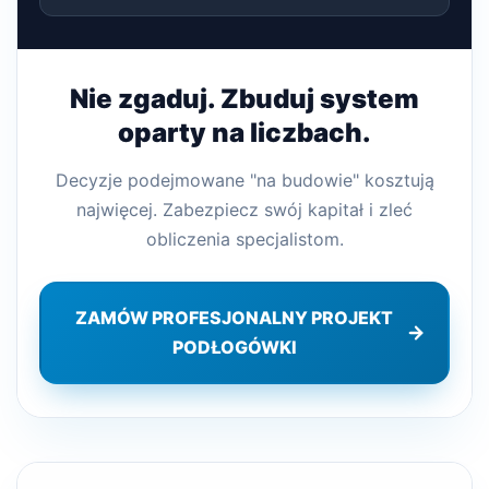
Nie zgaduj. Zbuduj system
oparty na liczbach.
Decyzje podejmowane "na budowie" kosztują
najwięcej. Zabezpiecz swój kapitał i zleć
obliczenia specjalistom.
ZAMÓW PROFESJONALNY PROJEKT
PODŁOGÓWKI