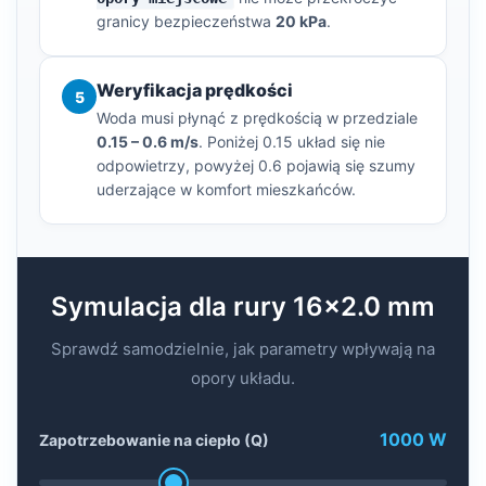
granicy bezpieczeństwa
20 kPa
.
Weryfikacja prędkości
5
Woda musi płynąć z prędkością w przedziale
0.15 – 0.6 m/s
. Poniżej 0.15 układ się nie
odpowietrzy, powyżej 0.6 pojawią się szumy
uderzające w komfort mieszkańców.
Symulacja dla rury 16x2.0 mm
Sprawdź samodzielnie, jak parametry wpływają na
opory układu.
1000 W
Zapotrzebowanie na ciepło (Q)