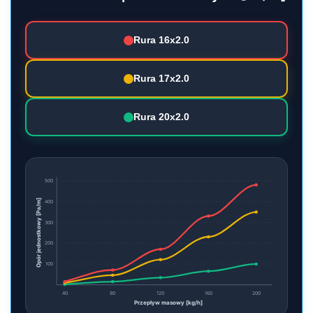
Rura 16x2.0
Rura 17x2.0
Rura 20x2.0
500
Opór jednostkowy [Pa/m]
400
300
200
100
40
80
120
160
200
Przepływ masowy [kg/h]