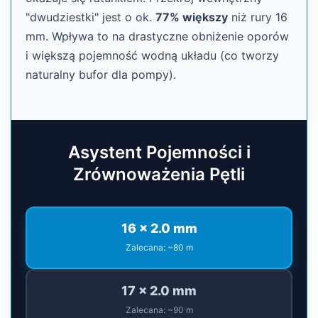
"dwudziestki" jest o ok.
77% większy
niż rury 16
mm. Wpływa to na drastyczne obniżenie oporów
i większą pojemność wodną układu (co tworzy
naturalny bufor dla pompy).
Asystent Pojemności i
Zrównoważenia Pętli
16 x 2.0 mm
Zalecana: ~80 m
17 x 2.0 mm
Zalecana: ~90 m