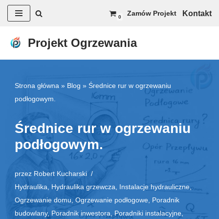
Kontakt
Zamów Projekt
0
Przejdź
do
Projekt Ogrzewania
treści
Strona główna
»
Blog
»
Średnice rur w ogrzewaniu
podłogowym.
Średnice rur w ogrzewaniu
podłogowym.
przez
Robert Kucharski
Hydraulika
,
Hydraulika grzewcza
,
Instalacje hydrauliczne
,
Ogrzewanie domu
,
Ogrzewanie podłogowe
,
Poradnik
budowlany
,
Poradnik inwestora
,
Poradniki instalacyjne
,