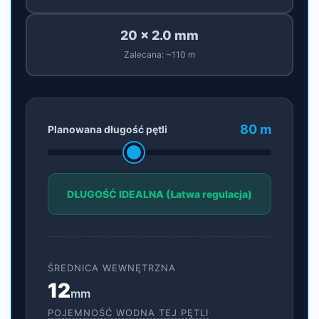
20 x 2.0 mm
Zalecana: ~110 m
80 m
Planowana długość pętli
DŁUGOŚĆ IDEALNA (Łatwa regulacja)
ŚREDNICA WEWNĘTRZNA
12
mm
POJEMNOŚĆ WODNA TEJ PĘTLI