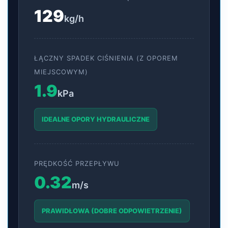
129
kg/h
ŁĄCZNY SPADEK CIŚNIENIA (Z OPOREM
MIEJSCOWYM)
1.9
kPa
IDEALNE OPORY HYDRAULICZNE
PRĘDKOŚĆ PRZEPŁYWU
0.32
m/s
PRAWIDŁOWA (DOBRE ODPOWIETRZENIE)