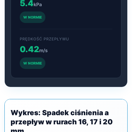
5.4
kPa
W NORMIE
PRĘDKOŚĆ PRZEPŁYWU
0.42
m/s
W NORMIE
Wykres: Spadek ciśnienia a
przepływ w rurach 16, 17 i 20
mm