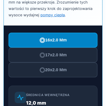
mm na większe przekroje. Zrozumienie tych
wartości to pierwszy krok do zaprojektowania
wysoce wydajnej
pompy ciepła
.
16x2.0 Mm
17x2.0 Mm
20x2.0 Mm
ŚREDNICA WEWNĘTRZNA
12,0 mm