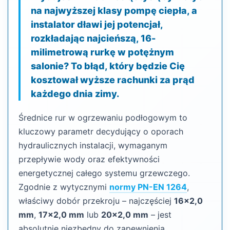
na najwyższej klasy pompę ciepła, a
instalator dławi jej potencjał,
rozkładając najcieńszą, 16-
milimetrową rurkę w potężnym
salonie? To błąd, który będzie Cię
kosztował wyższe rachunki za prąd
każdego dnia zimy.
Średnice rur w ogrzewaniu podłogowym to
kluczowy parametr decydujący o oporach
hydraulicznych instalacji, wymaganym
przepływie wody oraz efektywności
energetycznej całego systemu grzewczego.
Zgodnie z wytycznymi
normy PN-EN 1264
,
właściwy dobór przekroju – najczęściej
16×2,0
mm
,
17×2,0 mm
lub
20×2,0 mm
– jest
absolutnie niezbędny do zapewnienia