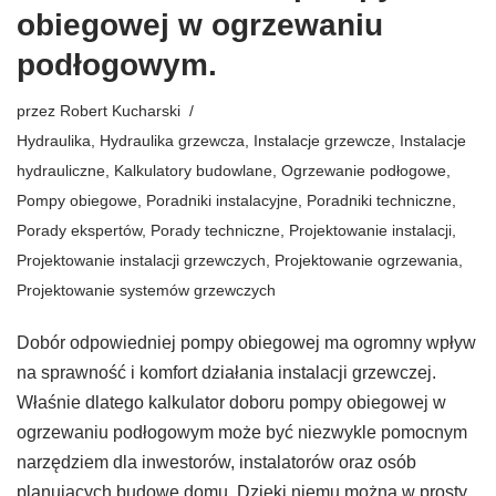
obiegowej w ogrzewaniu
podłogowym.
przez
Robert Kucharski
Hydraulika
,
Hydraulika grzewcza
,
Instalacje grzewcze
,
Instalacje
hydrauliczne
,
Kalkulatory budowlane
,
Ogrzewanie podłogowe
,
Pompy obiegowe
,
Poradniki instalacyjne
,
Poradniki techniczne
,
Porady ekspertów
,
Porady techniczne
,
Projektowanie instalacji
,
Projektowanie instalacji grzewczych
,
Projektowanie ogrzewania
,
Projektowanie systemów grzewczych
Dobór odpowiedniej pompy obiegowej ma ogromny wpływ
na sprawność i komfort działania instalacji grzewczej.
Właśnie dlatego kalkulator doboru pompy obiegowej w
ogrzewaniu podłogowym może być niezwykle pomocnym
narzędziem dla inwestorów, instalatorów oraz osób
planujących budowę domu. Dzięki niemu można w prosty