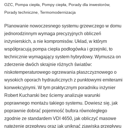
OZC
,
Pompa ciepła
,
Pompy ciepła
,
Porady dla inwestorów
,
Porady techniczne
,
Termomodernizacja
Planowanie nowoczesnego systemu grzewczego w domu
jednorodzinnym wymaga precyzyjnych obliczeń
inżynierskich, a nie kompromisów. Układ, w którym
współpracują pompa ciepła podłogówka i grzejniki, to
technicznie wymagający system hybrydowy. Wymusza on
zderzenie dwóch skrajnie różnych światów:
niskotemperaturowego ogrzewania płaszczyznowego o
wysokich oporach hydraulicznych z punktowymi emiterami
konwekcyjnymi. W tym praktycznym poradniku inżynier
Robert Kucharski bez ściemy analizuje warunki
poprawnego montażu takiego systemu. Dowiesz się, jak
poprawnie dobrać pojemność bufora równoległego
zgodnie ze standardem VDI 4650, jak obliczyć masowe
natężenie przepływu oraz jak uniknąć zjawiska przepływu