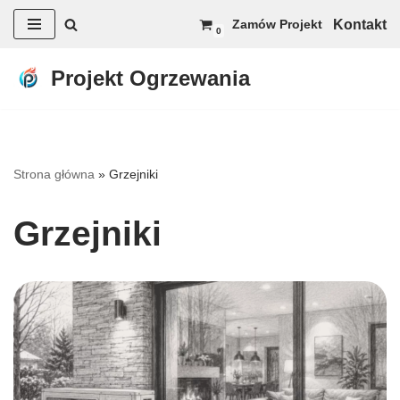
Kontakt
Zamów Projekt
0
Przejdź
do
Projekt Ogrzewania
treści
Strona główna
»
Grzejniki
Grzejniki