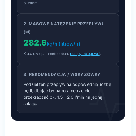
buforem.
2. MASOWE NATĘŻENIE PRZEPŁYWU
(M)
282.6
kg/h (litrów/h)
Kluczowy parametr doboru
pompy obiegowej
.
3. REKOMENDACJA / WSKAZÓWKA
Podziel ten przepływ na odpowiednią liczbę
pętli, dbając by na rotametrze nie
przekraczać ok. 1.5 - 2.0 l/min na jedną
sekcję.