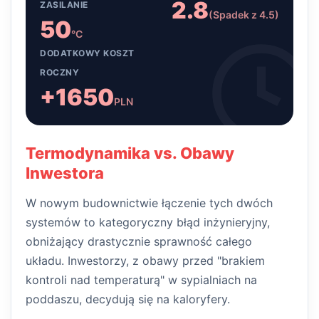
2.8
ZASILANIE
(Spadek z 4.5)
50
°C
DODATKOWY KOSZT
ROCZNY
+1650
PLN
Termodynamika vs. Obawy
Inwestora
W nowym budownictwie łączenie tych dwóch
systemów to kategoryczny błąd inżynieryjny,
obniżający drastycznie sprawność całego
układu. Inwestorzy, z obawy przed "brakiem
kontroli nad temperaturą" w sypialniach na
poddaszu, decydują się na kaloryfery.