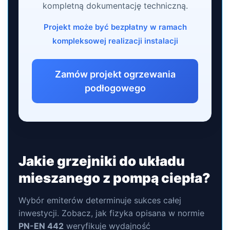
kompletną dokumentację techniczną.
Projekt może być bezpłatny w ramach
kompleksowej realizacji instalacji
Zamów projekt ogrzewania
podłogowego
Jakie grzejniki do układu
mieszanego z pompą ciepła?
Wybór emiterów determinuje sukces całej
inwestycji. Zobacz, jak fizyka opisana w normie
PN-EN 442
weryfikuje wydajność