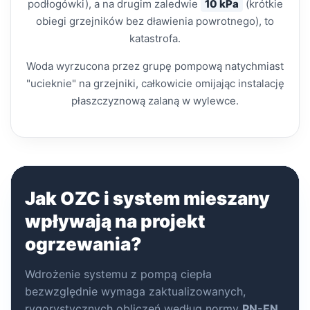
podłogówki), a na drugim zaledwie
10 kPa
(krótkie
obiegi grzejników bez dławienia powrotnego), to
katastrofa.
Woda wyrzucona przez grupę pompową natychmiast
"ucieknie" na grzejniki, całkowicie omijając instalację
płaszczyznową zalaną w wylewce.
Jak OZC i system mieszany
wpływają na projekt
ogrzewania?
Wdrożenie systemu z pompą ciepła
bezwzględnie wymaga zaktualizowanych,
rygorystycznych obliczeń według normy
PN-EN