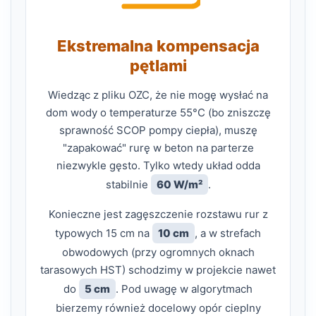
Ekstremalna kompensacja
pętlami
Wiedząc z pliku OZC, że nie mogę wysłać na
dom wody o temperaturze 55°C (bo zniszczę
sprawność SCOP pompy ciepła), muszę
"zapakować" rurę w beton na parterze
niezwykle gęsto. Tylko wtedy układ odda
stabilnie
60 W/m²
.
Konieczne jest zagęszczenie rozstawu rur z
typowych 15 cm na
10 cm
, a w strefach
obwodowych (przy ogromnych oknach
tarasowych HST) schodzimy w projekcie nawet
do
5 cm
. Pod uwagę w algorytmach
bierzemy również docelowy opór cieplny