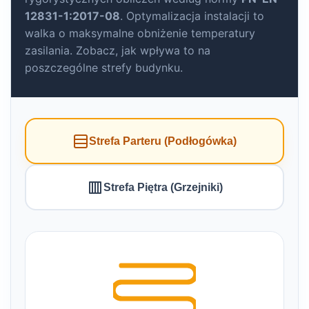
12831-1:2017-08
. Optymalizacja instalacji to
walka o maksymalne obniżenie temperatury
zasilania. Zobacz, jak wpływa to na
poszczególne strefy budynku.
Strefa Parteru (Podłogówka)
Strefa Piętra (Grzejniki)