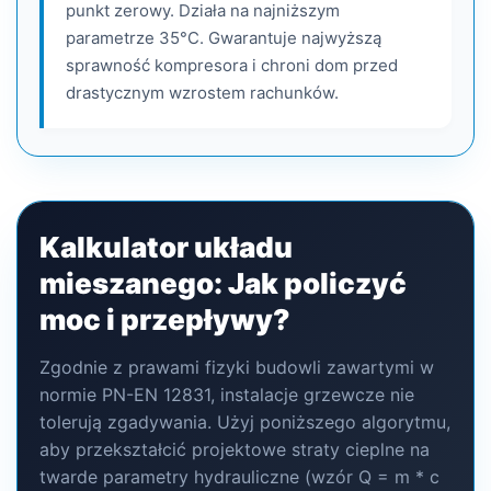
punkt zerowy. Działa na najniższym
parametrze 35°C. Gwarantuje najwyższą
sprawność kompresora i chroni dom przed
drastycznym wzrostem rachunków.
Kalkulator układu
mieszanego: Jak policzyć
moc i przepływy?
Zgodnie z prawami fizyki budowli zawartymi w
normie PN-EN 12831, instalacje grzewcze nie
tolerują zgadywania. Użyj poniższego algorytmu,
aby przekształcić projektowe straty cieplne na
twarde parametry hydrauliczne (wzór Q = m * c