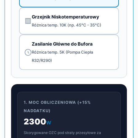
Grzejnik Niskotemperaturowy
Różnica temp. 10K (np. 45°C - 35°C)
Zasilanie Główne do Bufora
Różnica temp. 5K (Pompa Ciepła
R32/R290)
1. MOC OBLICZENIOWA (+15%
NADDATKU)
2300
W
Skorygowane OZC pod straty przesyłowe za