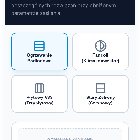
poszczególnych rozwiązań przy obniżonym
parametrze zasilania.
Ogrzewanie
Fancoil
Podłogowe
(Klimakonwektor)
Płytowy V33
Stary Żeliwny
(Trzypłytowy)
(Członowy)
WYMAGANE ZASILANIE