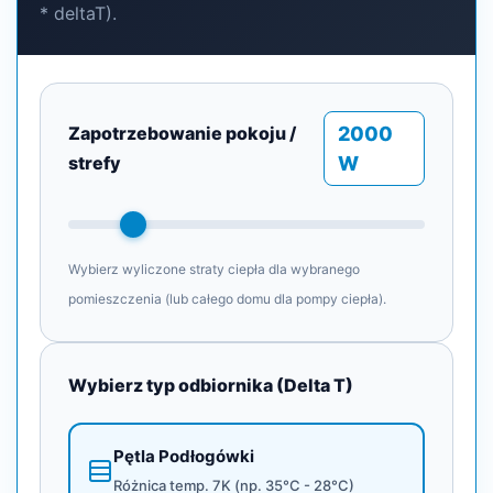
* deltaT).
Zapotrzebowanie pokoju /
2000
strefy
W
Wybierz wyliczone straty ciepła dla wybranego
pomieszczenia (lub całego domu dla pompy ciepła).
Wybierz typ odbiornika (Delta T)
Pętla Podłogówki
Różnica temp. 7K (np. 35°C - 28°C)