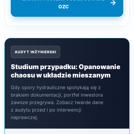
OZC
AUDYT INŻYNIERSKI
Studium przypadku: Opanowanie
chaosu w układzie mieszanym
Gdy opory hydrauliczne spotykają się z
brakiem dokumentacji, portfel inwestora
zawsze przegrywa. Zobacz twarde dane
z audytu przed i po interwencji
naprawczej.