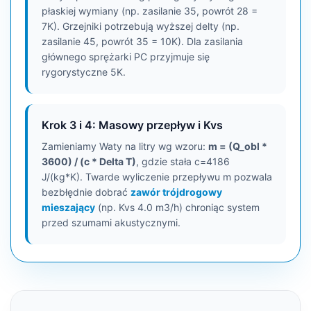
płaskiej wymiany (np. zasilanie 35, powrót 28 =
7K). Grzejniki potrzebują wyższej delty (np.
zasilanie 45, powrót 35 = 10K). Dla zasilania
głównego sprężarki PC przyjmuje się
rygorystyczne 5K.
Krok 3 i 4: Masowy przepływ i Kvs
Zamieniamy Waty na litry wg wzoru:
m = (Q_obl *
3600) / (c * Delta T)
, gdzie stała c=4186
J/(kg*K). Twarde wyliczenie przepływu m pozwala
bezbłędnie dobrać
zawór trójdrogowy
mieszający
(np. Kvs 4.0 m3/h) chroniąc system
przed szumami akustycznymi.