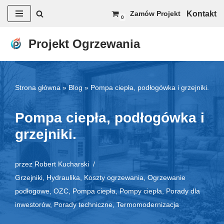
Kontakt
Zamów Projekt
0
Przejdź
do
Projekt Ogrzewania
treści
Strona główna
»
Blog
»
Pompa ciepła, podłogówka i grzejniki.
Pompa ciepła, podłogówka i
grzejniki.
przez
Robert Kucharski
Grzejniki
,
Hydraulika
,
Koszty ogrzewania
,
Ogrzewanie
podłogowe
,
OZC
,
Pompa ciepła
,
Pompy ciepła
,
Porady dla
inwestorów
,
Porady techniczne
,
Termomodernizacja