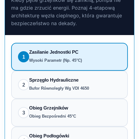
Kiedy pętle grzejników się zamkną, pompa nie
ma gdzie zrzucić energii. Poznaj 4-etapową
architekturę węzła cieplnego, która gwarantuje
bezpieczeństwo na dekady.
Zasilanie Jednostki PC
1
Wysoki Parametr (np. 45°C)
Sprzęgło Hydrauliczne
2
Bufor Równoległy Wg VDI 4650
Obieg Grzejników
3
Obieg Bezpośredni 45°C
Obieg Podłogówki