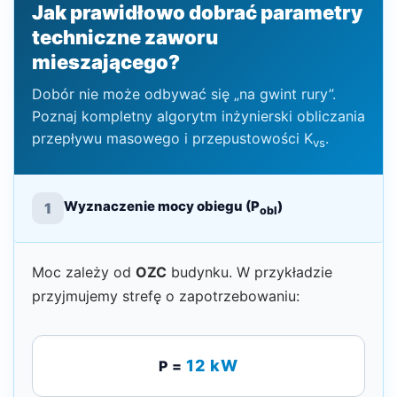
Jak prawidłowo dobrać parametry
techniczne zaworu
mieszającego?
Dobór nie może odbywać się „na gwint rury”.
Poznaj kompletny algorytm inżynierski obliczania
przepływu masowego i przepustowości K
.
vs
Wyznaczenie mocy obiegu (P
)
1
obl
Moc zależy od
OZC
budynku. W przykładzie
przyjmujemy strefę o zapotrzebowaniu:
12 kW
P =