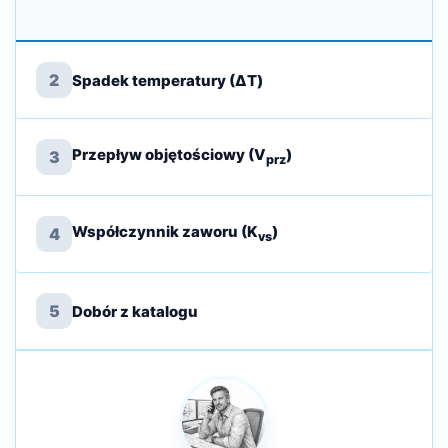
2
Spadek temperatury (ΔT)
Przepływ objętościowy (V
)
3
prz
Współczynnik zaworu (K
)
4
vs
5
Dobór z katalogu