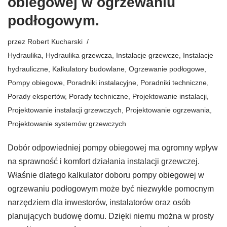
obiegowej w ogrzewaniu
podłogowym.
przez
Robert Kucharski
Hydraulika
,
Hydraulika grzewcza
,
Instalacje grzewcze
,
Instalacje
hydrauliczne
,
Kalkulatory budowlane
,
Ogrzewanie podłogowe
,
Pompy obiegowe
,
Poradniki instalacyjne
,
Poradniki techniczne
,
Porady ekspertów
,
Porady techniczne
,
Projektowanie instalacji
,
Projektowanie instalacji grzewczych
,
Projektowanie ogrzewania
,
Projektowanie systemów grzewczych
Dobór odpowiedniej pompy obiegowej ma ogromny wpływ
na sprawność i komfort działania instalacji grzewczej.
Właśnie dlatego kalkulator doboru pompy obiegowej w
ogrzewaniu podłogowym może być niezwykle pomocnym
narzędziem dla inwestorów, instalatorów oraz osób
planujących budowę domu. Dzięki niemu można w prosty