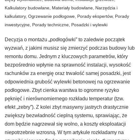
Kalkulatory budowlane
,
Materiały budowlane
,
Narzędzia i
kalkulatory
,
Ogrzewanie podłogowe
,
Porady ekspertów
,
Porady
inwestycyjne
,
Porady techniczne
,
Posadzki i wylewki
Decyzja o montażu „podłogówki” to zaledwie początek
wyzwań, z jakimi musisz się zmierzyć podczas budowy lub
remontu domu. Jednym z kluczowych parametrów, który
bezpośrednio wpłynie na sprawność instalacji, wysokość
rachunków za energię oraz trwałość samej posadzki, jest
odpowiednia grubość wylewki betonowej na ogrzewanie
podłogowe. Zbyt cienka warstwa to ogromne ryzyko
pęknięć i nierównomiernego rozkładu temperatur (tzw.
efekt „zebry”). Z kolei zbyt masywny jastrych drastycznie
zwiększy bezwładność cieplną systemu, sprawiając, że
dom będzie nagrzewał się wolno, a koszty eksploatacji
niepotrzebnie wzrosną. W tym artykule rozkładamy na