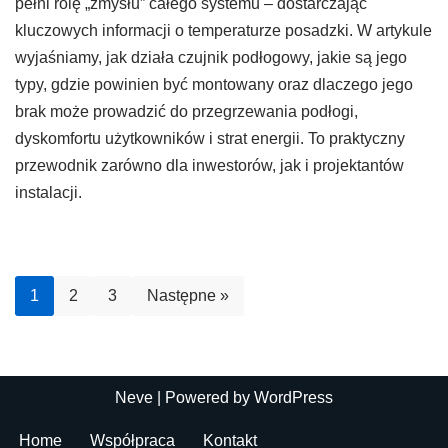
pełni rolę „zmysłu” całego systemu – dostarczając
kluczowych informacji o temperaturze posadzki. W artykule
wyjaśniamy, jak działa czujnik podłogowy, jakie są jego
typy, gdzie powinien być montowany oraz dlaczego jego
brak może prowadzić do przegrzewania podłogi,
dyskomfortu użytkowników i strat energii. To praktyczny
przewodnik zarówno dla inwestorów, jak i projektantów
instalacji.
1
2
3
Następne »
Neve
| Powered by
WordPress
Home
Współpraca
Kontakt