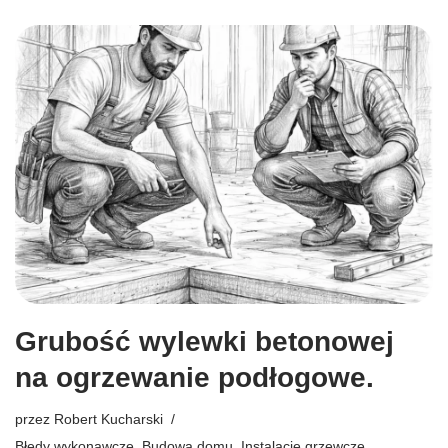
Grubość wylewki betonowej
na ogrzewanie podłogowe.
przez
Robert Kucharski
Błędy wykonawcze
,
Budowa domu
,
Instalacje grzewcze
,