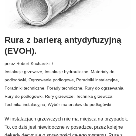
Rura z barierą antydyfuzyjną
(EVOH).
przez
Robert Kucharski
Instalacje grzewcze
,
Instalacje hydrauliczne
,
Materiały do
podłogówki
,
Ogrzewanie podłogowe
,
Poradniki instalacyjne
,
Poradniki techniczne
,
Porady techniczne
,
Rury do ogrzewania
,
Rury do podłogówki
,
Rury grzewcze
,
Technika grzewcza
,
Technika instalacyjna
,
Wybór materiałów do podłogówki
W instalacjach grzewczych nie ma miejsca na przypadek.
To, co dziś jest niewidoczne w posadzce, przez kolejne
dekady decyduje o sprawności całego systemu. Rura z