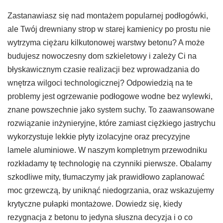
Zastanawiasz się nad montażem popularnej podłogówki,
ale Twój drewniany strop w starej kamienicy po prostu nie
wytrzyma ciężaru kilkutonowej warstwy betonu? A może
budujesz nowoczesny dom szkieletowy i zależy Ci na
błyskawicznym czasie realizacji bez wprowadzania do
wnętrza wilgoci technologicznej? Odpowiedzią na te
problemy jest ogrzewanie podłogowe wodne bez wylewki,
znane powszechnie jako system suchy. To zaawansowane
rozwiązanie inżynieryjne, które zamiast ciężkiego jastrychu
wykorzystuje lekkie płyty izolacyjne oraz precyzyjne
lamele aluminiowe. W naszym kompletnym przewodniku
rozkładamy tę technologię na czynniki pierwsze. Obalamy
szkodliwe mity, tłumaczymy jak prawidłowo zaplanować
moc grzewczą, by uniknąć niedogrzania, oraz wskazujemy
krytyczne pułapki montażowe. Dowiedz się, kiedy
rezygnacja z betonu to jedyna słuszna decyzja i o co