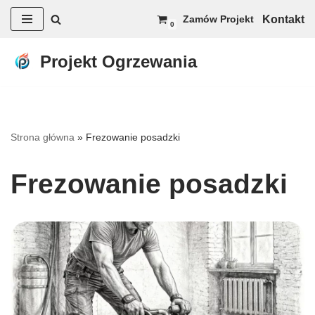
Kontakt
Zamów Projekt
0
Przejdź
do
Projekt Ogrzewania
treści
Strona główna
»
Frezowanie posadzki
Frezowanie posadzki