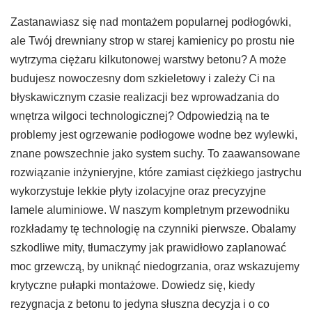
Zastanawiasz się nad montażem popularnej podłogówki,
ale Twój drewniany strop w starej kamienicy po prostu nie
wytrzyma ciężaru kilkutonowej warstwy betonu? A może
budujesz nowoczesny dom szkieletowy i zależy Ci na
błyskawicznym czasie realizacji bez wprowadzania do
wnętrza wilgoci technologicznej? Odpowiedzią na te
problemy jest ogrzewanie podłogowe wodne bez wylewki,
znane powszechnie jako system suchy. To zaawansowane
rozwiązanie inżynieryjne, które zamiast ciężkiego jastrychu
wykorzystuje lekkie płyty izolacyjne oraz precyzyjne
lamele aluminiowe. W naszym kompletnym przewodniku
rozkładamy tę technologię na czynniki pierwsze. Obalamy
szkodliwe mity, tłumaczymy jak prawidłowo zaplanować
moc grzewczą, by uniknąć niedogrzania, oraz wskazujemy
krytyczne pułapki montażowe. Dowiedz się, kiedy
rezygnacja z betonu to jedyna słuszna decyzja i o co