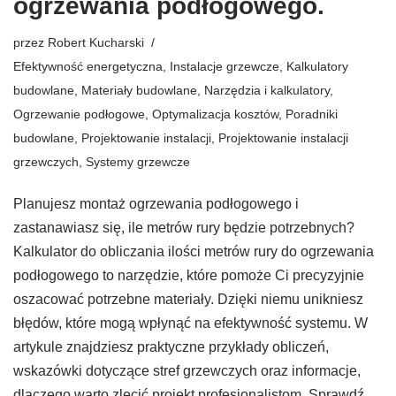
ogrzewania podłogowego.
przez
Robert Kucharski
Efektywność energetyczna
,
Instalacje grzewcze
,
Kalkulatory
budowlane
,
Materiały budowlane
,
Narzędzia i kalkulatory
,
Ogrzewanie podłogowe
,
Optymalizacja kosztów
,
Poradniki
budowlane
,
Projektowanie instalacji
,
Projektowanie instalacji
grzewczych
,
Systemy grzewcze
Planujesz montaż ogrzewania podłogowego i
zastanawiasz się, ile metrów rury będzie potrzebnych?
Kalkulator do obliczania ilości metrów rury do ogrzewania
podłogowego to narzędzie, które pomoże Ci precyzyjnie
oszacować potrzebne materiały. Dzięki niemu unikniesz
błędów, które mogą wpłynąć na efektywność systemu. W
artykule znajdziesz praktyczne przykłady obliczeń,
wskazówki dotyczące stref grzewczych oraz informacje,
dlaczego warto zlecić projekt profesjonalistom. Sprawdź,