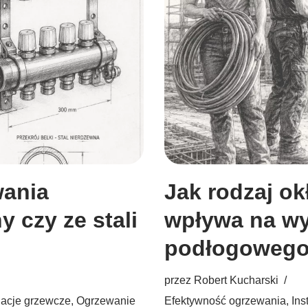
wania
Jak rodzaj o
 czy ze stali
wpływa na wy
podłogowego
przez
Robert Kucharski
lacje grzewcze
,
Ogrzewanie
Efektywność ogrzewania
,
Ins