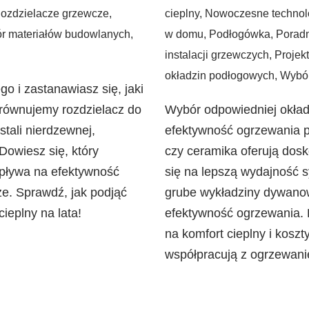
ozdzielacze grzewcze
,
cieplny
,
Nowoczesne technol
r materiałów budowlanych
,
w domu
,
Podłogówka
,
Porad
instalacji grzewczych
,
Projek
okładzin podłogowych
,
Wybór
o i zastanawiasz się, jaki
równujemy rozdzielacz do
Wybór odpowiedniej okła
tali nierdzewnej,
efektywność ogrzewania p
 Dowiesz się, który
czy ceramika oferują dosk
wpływa na efektywność
się na lepszą wydajność 
e. Sprawdź, jak podjąć
grube wykładziny dywanowe
cieplny na lata!
efektywność ogrzewania. D
na komfort cieplny i koszty
współpracują z ogrzewan