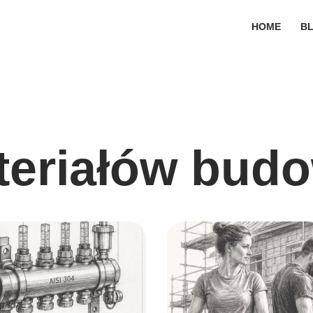
HOME
B
eriałów bud