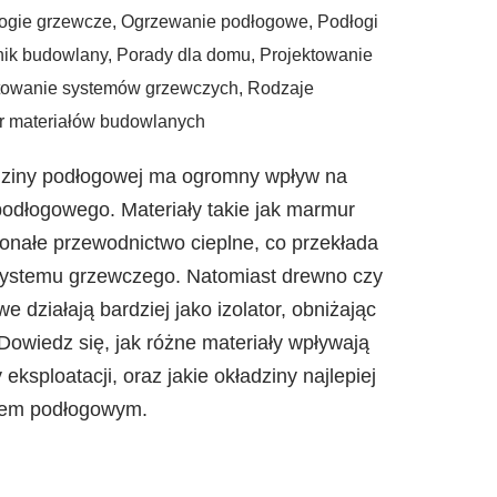
ogie grzewcze
,
Ogrzewanie podłogowe
,
Podłogi
nik budowlany
,
Porady dla domu
,
Projektowanie
towanie systemów grzewczych
,
Rodzaje
 materiałów budowlanych
dziny podłogowej ma ogromny wpływ na
odłogowego. Materiały takie jak marmur
onałe przewodnictwo cieplne, co przekłada
systemu grzewczego. Natomiast drewno czy
 działają bardziej jako izolator, obniżając
owiedz się, jak różne materiały wpływają
 eksploatacji, oraz jakie okładziny najlepiej
iem podłogowym.