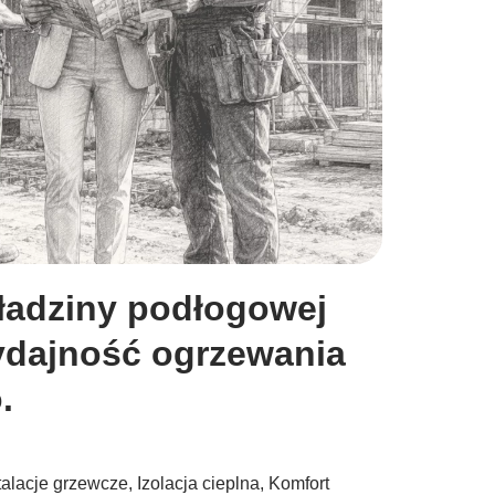
kładziny podłogowej
dajność ogrzewania
.
talacje grzewcze
,
Izolacja cieplna
,
Komfort