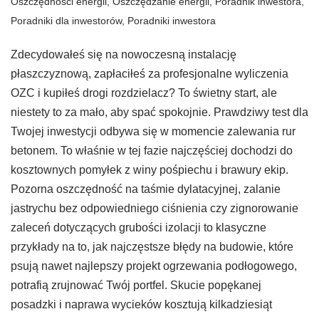
Oszczędności energii
,
Oszczędzanie energii
,
Poradnik inwestora
,
Poradniki dla inwestorów
,
Poradniki inwestora
Zdecydowałeś się na nowoczesną instalację
płaszczyznową, zapłaciłeś za profesjonalne wyliczenia
OZC i kupiłeś drogi rozdzielacz? To świetny start, ale
niestety to za mało, aby spać spokojnie. Prawdziwy test dla
Twojej inwestycji odbywa się w momencie zalewania rur
betonem. To właśnie w tej fazie najczęściej dochodzi do
kosztownych pomyłek z winy pośpiechu i brawury ekip.
Pozorna oszczędność na taśmie dylatacyjnej, zalanie
jastrychu bez odpowiedniego ciśnienia czy zignorowanie
zaleceń dotyczących grubości izolacji to klasyczne
przykłady na to, jak najczęstsze błędy na budowie, które
psują nawet najlepszy projekt ogrzewania podłogowego,
potrafią zrujnować Twój portfel. Skucie popękanej
posadzki i naprawa wycieków kosztują kilkadziesiąt