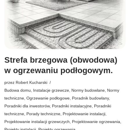
Strefa brzegowa (obwodowa)
w ogrzewaniu podłogowym.
przez
Robert Kucharski
Budowa domu
,
Instalacje grzewcze
,
Normy budowlane
,
Normy
techniczne
,
Ogrzewanie podłogowe
,
Poradnik budowlany
,
Poradniki dla inwestorów
,
Poradniki instalacyjne
,
Poradniki
techniczne
,
Porady techniczne
,
Projektowanie instalacji
,
Projektowanie instalacji grzewczych
,
Projektowanie ogrzewania
,
Projekty instalacji
,
Projekty ogrzewania