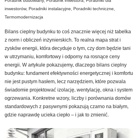
Poradnik budowlany
,
Poradnik inwestora
,
Poradniki dla
inwestorów
,
Poradniki instalacyjne
,
Poradniki techniczne
,
Termomodernizacja
Bilans cieplny budynku to coś znacznie więcej niż tabelka
z norm i obliczeń inżynierskich. To realna mapa strat i
zysków energii, która decyduje o tym, czy dom będzie tani
w utrzymaniu, komfortowy i odporny na rosnące ceny
energii. W artykule pokazujemy, dlaczego bilans cieplny
budynku: fundament efektywności energetycznej i komfortu
nie jest pustym hasłem, lecz narzędziem, które pozwala
świadomie projektować izolację, wentylację, okna i system
ogrzewania. Konkretne wzory, liczby i porównania domów
standardowych z pasywnymi pokazują czarno na białym,
gdzie naprawdę ucieka ciepło – i jak to zmienić.