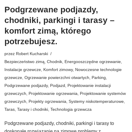
Podgrzewane podjazdy,
chodniki, parkingi i tarasy –
komfort zimą, którego
potrzebujesz.
przez
Robert Kucharski
Bezpieczeństwo zimą
,
Chodnik
,
Energooszczędne ogrzewanie
,
Instalacje grzewcze
,
Komfort zimowy
,
Nowoczesne technologie
grzewcze
,
Ogrzewanie powierzchni otwartych
,
Parking
,
Podgrzewane podjazdy
,
Podjazd
,
Projektowanie instalacji
grzewczych
,
Projektowanie ogrzewania
,
Projektowanie systemów
grzewczych
,
Projekty ogrzewania
,
Systemy niskotemperaturowe
,
Taras
,
Tarasy i chodniki
,
Technologia grzewcza
Podgrzewane podjazdy, chodniki, parkingi i tarasy to
doskonałe rozwiązanie na zimowe problemy z