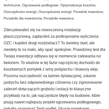
techniczne
,
Ogrzewanie podłogowe
,
Optymalizacja kosztów
,
Oszczędności energii
,
Oszczędzanie energii
,
Poradnik inwestora
,
Poradniki dla inwestorów
,
Poradniki inwestora
Zdecydowałeś się na nowoczesną instalację
płaszczyznową, zapłaciłeś za profesjonalne wyliczenia
OZC i kupiłeś drogi rozdzielacz? To świetny start, ale
niestety to za mało, aby spać spokojnie. Prawdziwy test dla
Twojej inwestycji odbywa się w momencie zalewania rur
betonem. To właśnie w tej fazie najczęściej dochodzi do
kosztownych pomyłek z winy pośpiechu i brawury ekip.
Pozorna oszczędność na taśmie dylatacyjnej, zalanie
jastrychu bez odpowiedniego ciśnienia czy zignorowanie
zaleceń dotyczących grubości izolacji to klasyczne
przykłady na to, jak najczęstsze błędy na budowie, które
psują nawet najlepszy projekt ogrzewania podłogowego,
potrafią zrujnować Twój portfel. Skucie popękanej