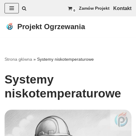
Kontakt
Zamów Projekt
0
Przejdź
do
Projekt Ogrzewania
treści
Strona główna
»
Systemy niskotemperaturowe
Systemy
niskotemperaturowe