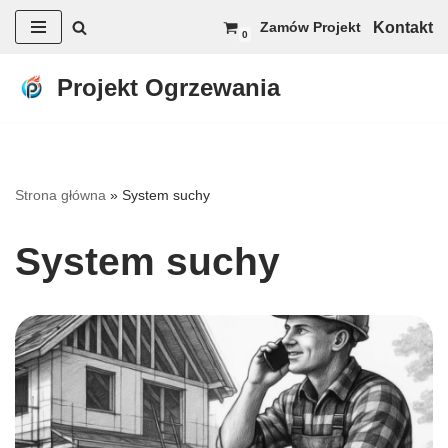
Kontakt
Zamów Projekt
0
Przejdź
do
Projekt Ogrzewania
treści
Strona główna
»
System suchy
System suchy