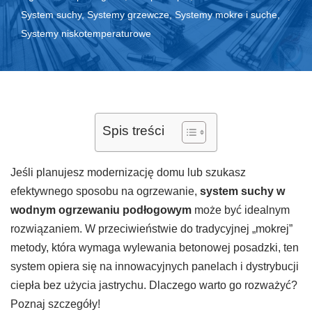
System suchy
,
Systemy grzewcze
,
Systemy mokre i suche
,
Systemy niskotemperaturowe
Spis treści
Jeśli planujesz modernizację domu lub szukasz
efektywnego sposobu na ogrzewanie,
system suchy w
wodnym ogrzewaniu podłogowym
może być idealnym
rozwiązaniem. W przeciwieństwie do tradycyjnej „mokrej”
metody, która wymaga wylewania betonowej posadzki, ten
system opiera się na innowacyjnych panelach i dystrybucji
ciepła bez użycia jastrychu. Dlaczego warto go rozważyć?
Poznaj szczegóły!