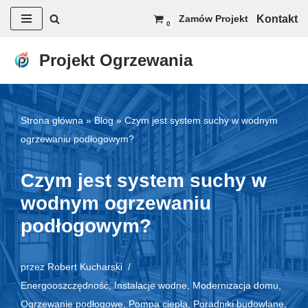
Kontakt
Zamów Projekt
0
Przejdź
do
Projekt Ogrzewania
treści
Strona główna
»
Blog
»
Czym jest system suchy w wodnym
ogrzewaniu podłogowym?
Czym jest system suchy w
wodnym ogrzewaniu
podłogowym?
przez
Robert Kucharski
Energooszczędność
,
Instalacje wodne
,
Modernizacja domu
,
Ogrzewanie podłogowe
,
Pompa ciepła
,
Poradniki budowlane
,