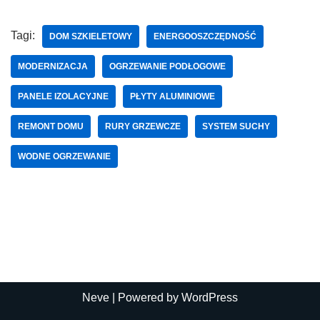
Tagi:
DOM SZKIELETOWY
ENERGOOSZCZĘDNOŚĆ
MODERNIZACJA
OGRZEWANIE PODŁOGOWE
PANELE IZOLACYJNE
PŁYTY ALUMINIOWE
REMONT DOMU
RURY GRZEWCZE
SYSTEM SUCHY
WODNE OGRZEWANIE
Neve
| Powered by
WordPress