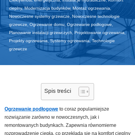
Efektywność energetyczna
,
Instalacje hydrauliczne
,
Komfort
cieplny
,
Modernizacja budynków
,
Montaż ogrzewania
,
Nowoczesne systemy grzewcze
,
Nowoczesne technologie
grzewcze
,
Ogrzewanie domu
,
Ogrzewanie podłogowe
,
Planowanie instalacji grzewczych
,
Projektowanie ogrzewania
,
Projekty ogrzewania
,
Systemy ogrzewania
,
Technologie
grzewcze
Spis treści
Ogrzewanie podłogowe
to coraz popularniejsze
rozwiązanie zarówno w nowoczesnych, jak i
remontowanych budynkach. Zapewnia równomierne
rozprowadzenie ciepła, co przekłada się na komfort cieplny