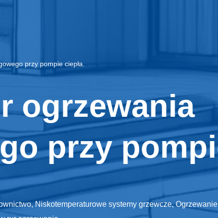
gowego przy pompie ciepła.
r ogrzewania
o przy pompie
ownictwo
,
Niskotemperaturowe systemy grzewcze
,
Ogrzewanie