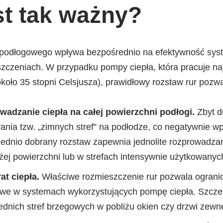
st tak ważny?
 podłogowego wpływa bezpośrednio na efektywność sys
zczeniach. W przypadku pompy ciepła, która pracuje naje
około 35 stopni Celsjusza), prawidłowy rozstaw rur pozwa
adzanie ciepła na całej powierzchni podłogi.
Zbyt d
nia tzw. „zimnych stref” na podłodze, co negatywnie w
dnio dobrany rozstaw zapewnia jednolite rozprowadzani
ej powierzchni lub w strefach intensywnie użytkowanyc
at ciepła.
Właściwe rozmieszczenie rur pozwala ogranicz
zowe w systemach wykorzystujących pompę ciepła. Szczegó
dnich stref brzegowych w pobliżu okien czy drzwi zewn