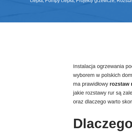
ciepła
,
Pompy ciepła
,
Projekty grzewcze
,
Rozsta
Instalacja ogrzewania po
wyborem w polskich doma
ma prawidłowy
rozstaw 
jakie rozstawy rur są za
oraz dlaczego warto skor
Dlaczego