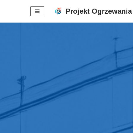
Projekt Ogrzewania
Przejdź
do
treści