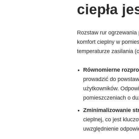
ciepła je
Rozstaw rur ogrzewania
komfort cieplny w pomies
temperaturze zasilania (
Równomierne rozprow
prowadzić do powstawa
użytkowników. Odpowie
pomieszczeniach o duż
Zminimalizowanie str
cieplnej, co jest kluc
uwzględnienie odpowie