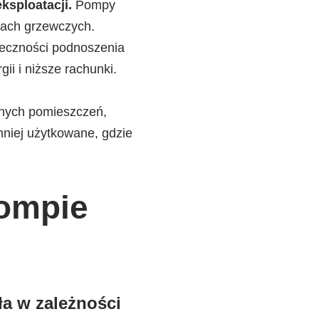
ksploatacji.
Pompy
dach grzewczych.
ieczności podnoszenia
ii i niższe rachunki.
lnych pomieszczeń,
 mniej użytkowane, gdzie
pompie
a w zależności