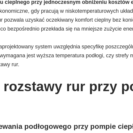
u cieplnego przy jednoczesnym obniżeniu kosztów e
 ekonomiczne, gdy pracują w niskotemperaturowych ukła
r pozwala uzyskać oczekiwany komfort cieplny bez kon
 co bezpośrednio przekłada się na mniejsze zużycie energ
aprojektowany system uwzględnia specyfikę poszczegó
ie wymagana jest wyższa temperatura podłogi, czy strefy
awy rur.
 rozstawy rur przy 
ewania podłogowego przy pompie ciepł