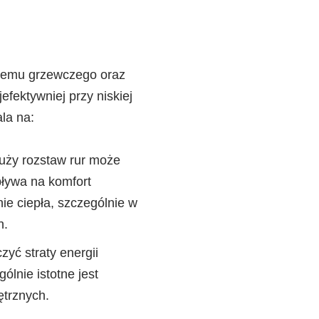
temu grzewczego oraz
fektywniej przy niskiej
la na:
uży rozstaw rur może
pływa na komfort
e ciepła, szczególnie w
h.
yć straty energii
lnie istotne jest
ętrznych.