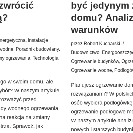
zwrócić
być jedynym 
ą?
domu? Analiz
warunków
nergetyczna
,
Instalacje
przez
Robert Kucharski
 wodne
,
Poradnik budowlany
,
Budownictwo
,
Energooszczę
my ogrzewania
,
Technologia
Ogrzewanie budynków
,
Ogrz
Ogrzewanie wodne
,
Podłogó
ego w swoim domu, ale
Planujesz ogrzewanie do
wybór? W naszym artykule
rozwiązaniami? W polskic
 rozważyć przed
osób wybiera podłogówkę, 
 wady wodnego ogrzewania
ogrzewanie podłogowe mo
lna reakcja na zmiany
W naszym artykule analiz
trza. Sprawdź, jak
nowych i starszych budyn