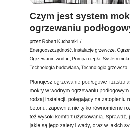
Czym jest system mo
ogrzewaniu podłogo
przez
Robert Kucharski
Energooszczędność
,
Instalacje grzewcze
,
Ogrze
Ogrzewanie wodne
,
Pompa ciepła
,
System mokr
Technologia budowlana
,
Technologia grzewcza
,
Planujesz ogrzewanie podłogowe i zastana
mokry w wodnym ogrzewaniu podłogowym t
rodzaj instalacji, polegający na zatopieniu
betonu, zapewnia nie tylko równomierne ro
też wysoki komfort użytkowania. Sprawdź, j
jakie są jego zalety i wady, oraz w jakich s