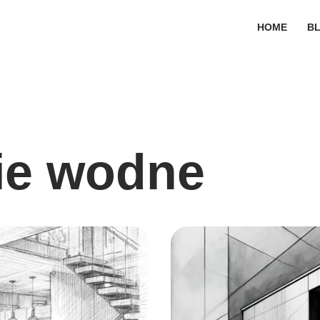
HOME
B
ie wodne