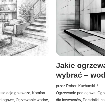
Jakie ogrzew
wybrać – wod
przez
Robert Kucharski
nstalacje grzewcze
,
Komfort
Ogrzewanie podłogowe
,
Ogr
dłogowe
,
Ogrzewanie wodne
,
dla inwestorów
,
Poradniki ins