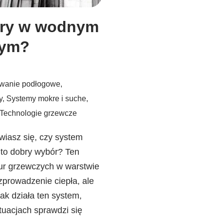
kry w wodnym
wym?
wanie podłogowe
,
y
,
Systemy mokre i suche
,
Technologie grzewcze
wiasz się, czy system
o dobry wybór? Ten
 rur grzewczych w warstwie
zprowadzenie ciepła, ale
ak działa ten system,
ytuacjach sprawdzi się