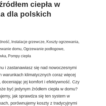
źródłem ciepła w
a dla polskich
dność
,
Instalacje grzewcze
,
Koszty ogrzewania
,
ewanie domu
,
Ogrzewanie podłogowe
,
wka
,
Pompy ciepła
mu i zastanawiasz się nad nowoczesnymi
h warunkach klimatycznych coraz więcej
doceniając jej komfort i efektywność. Czy
że być jedynym źródłem ciepła w domu?
ujemy, jak sprawdza się ten system w
kach, porównujemy koszty z tradycyjnymi