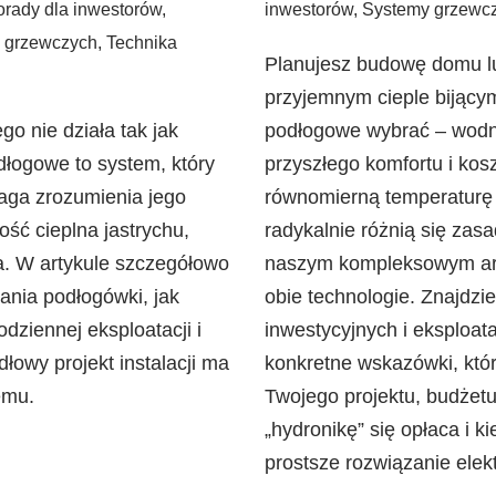
orady dla inwestorów
,
inwestorów
,
Systemy grzewc
i grzewczych
,
Technika
Planujesz budowę domu lu
przyjemnym cieple bijącym
go nie działa tak jak
podłogowe wybrać – wodne
łogowe to system, który
przyszłego komfortu i ko
maga zrozumienia jego
równomierną temperaturę 
ść cieplna jastrychu,
radykalnie różnią się zas
ia. W artykule szczegółowo
naszym kompleksowym art
ania podłogówki, jak
obie technologie. Znajdz
dziennej eksploatacji i
inwestycyjnych i eksploat
łowy projekt instalacji ma
konkretne wskazówki, któ
emu.
Twojego projektu, budżetu
„hydronikę” się opłaca i k
prostsze rozwiązanie elek