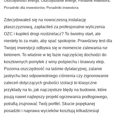
Oszczędności energii
,
Oszczędzanie energii
,
Poradnik inwestora
,
Poradniki dla inwestorów
,
Poradniki inwestora
Zdecydowałeś się na nowoczesną instalację
płaszczyznową, zapłaciłeś za profesjonalne wyliczenia
OZC i kupiłeś drogi rozdzielacz? To świetny start, ale
niestety to za mało, aby spać spokojnie. Prawdziwy test dla
Twojej inwestycji odbywa się w momencie zalewania rur
betonem. To właśnie w tej fazie najczęściej dochodzi do
kosztownych pomyłek z winy pośpiechu i brawury ekip.
Pozorna oszczędność na taśmie dylatacyjnej, zalanie
jastrychu bez odpowiedniego ciśnienia czy zignorowanie
zaleceń dotyczących grubości izolacji to klasyczne
przykłady na to, jak najczęstsze błędy na budowie, które
psują nawet najlepszy projekt ogrzewania podłogowego,
potrafią zrujnować Twój portfel. Skucie popękanej
posadzki i naprawa wycieków kosztują kilkadziesiąt