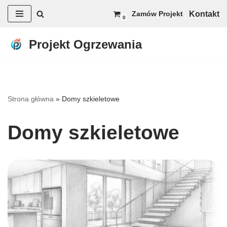
Kontakt
Zamów Projekt
0
Przejdź
do
Projekt Ogrzewania
treści
Strona główna
»
Domy szkieletowe
Domy szkieletowe