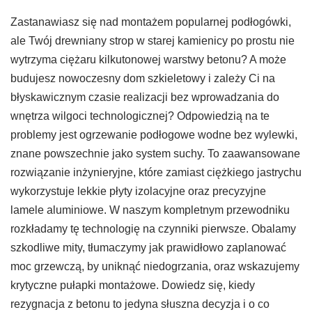
Zastanawiasz się nad montażem popularnej podłogówki,
ale Twój drewniany strop w starej kamienicy po prostu nie
wytrzyma ciężaru kilkutonowej warstwy betonu? A może
budujesz nowoczesny dom szkieletowy i zależy Ci na
błyskawicznym czasie realizacji bez wprowadzania do
wnętrza wilgoci technologicznej? Odpowiedzią na te
problemy jest ogrzewanie podłogowe wodne bez wylewki,
znane powszechnie jako system suchy. To zaawansowane
rozwiązanie inżynieryjne, które zamiast ciężkiego jastrychu
wykorzystuje lekkie płyty izolacyjne oraz precyzyjne
lamele aluminiowe. W naszym kompletnym przewodniku
rozkładamy tę technologię na czynniki pierwsze. Obalamy
szkodliwe mity, tłumaczymy jak prawidłowo zaplanować
moc grzewczą, by uniknąć niedogrzania, oraz wskazujemy
krytyczne pułapki montażowe. Dowiedz się, kiedy
rezygnacja z betonu to jedyna słuszna decyzja i o co