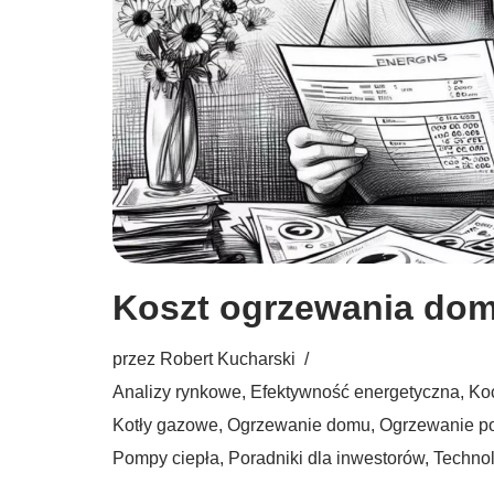
Koszt ogrzewania dom
przez
Robert Kucharski
Analizy rynkowe
,
Efektywność energetyczna
,
Ko
Kotły gazowe
,
Ogrzewanie domu
,
Ogrzewanie p
Pompy ciepła
,
Poradniki dla inwestorów
,
Techno