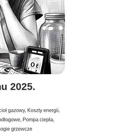
u 2025.
cioł gazowy
,
Koszty energii
,
odłogowe
,
Pompa ciepła
,
logie grzewcze