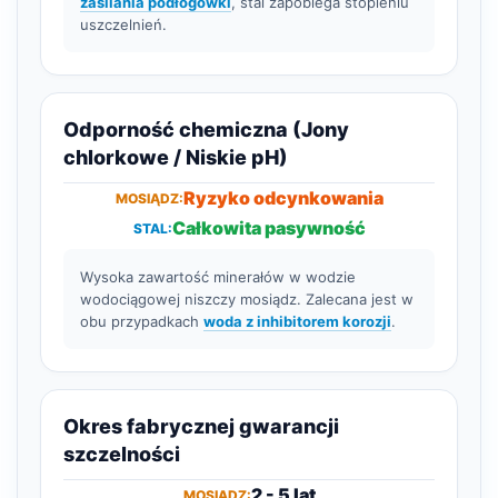
zasilania podłogówki
, stal zapobiega stopieniu
uszczelnień.
Odporność chemiczna (Jony
chlorkowe / Niskie pH)
Ryzyko odcynkowania
Całkowita pasywność
Wysoka zawartość minerałów w wodzie
wodociągowej niszczy mosiądz. Zalecana jest w
obu przypadkach
woda z inhibitorem korozji
.
Okres fabrycznej gwarancji
szczelności
2 - 5 lat