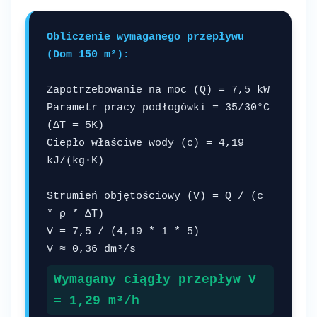
Obliczenie wymaganego przepływu
(Dom 150 m²):
Zapotrzebowanie na moc (Q) = 7,5 kW
Parametr pracy podłogówki = 35/30°C
(ΔT = 5K)
Ciepło właściwe wody (c) = 4,19
kJ/(kg·K)
Strumień objętościowy (V) = Q / (c
* ρ * ΔT)
V = 7,5 / (4,19 * 1 * 5)
V ≈ 0,36 dm³/s
Wymagany ciągły przepływ V
= 1,29 m³/h