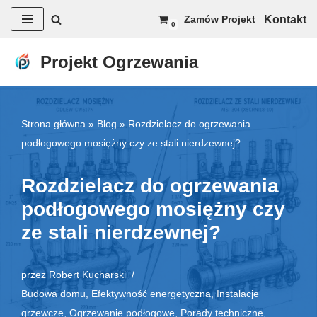
Kontakt
Zamów Projekt
0
Przejdź
do
Projekt Ogrzewania
treści
Strona główna
»
Blog
»
Rozdzielacz do ogrzewania
podłogowego mosiężny czy ze stali nierdzewnej?
Rozdzielacz do ogrzewania
podłogowego mosiężny czy
ze stali nierdzewnej?
przez
Robert Kucharski
Budowa domu
,
Efektywność energetyczna
,
Instalacje
grzewcze
,
Ogrzewanie podłogowe
,
Porady techniczne
,