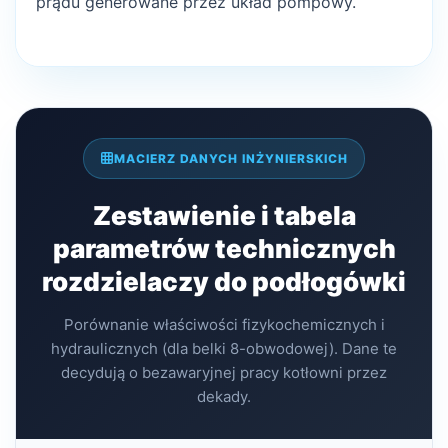
prądu generowane przez układ pompowy.
MACIERZ DANYCH INŻYNIERSKICH
Zestawienie i tabela
parametrów technicznych
rozdzielaczy do podłogówki
Porównanie właściwości fizykochemicznych i
hydraulicznych (dla belki 8-obwodowej). Dane te
decydują o bezawaryjnej pracy kotłowni przez
dekady.