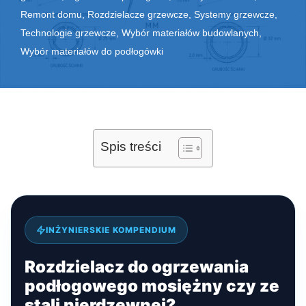
Remont domu
,
Rozdzielacze grzewcze
,
Systemy grzewcze
,
Technologie grzewcze
,
Wybór materiałów budowlanych
,
Wybór materiałów do podłogówki
Spis treści
INŻYNIERSKIE KOMPENDIUM
Rozdzielacz do ogrzewania
podłogowego mosiężny czy ze
stali nierdzewnej?