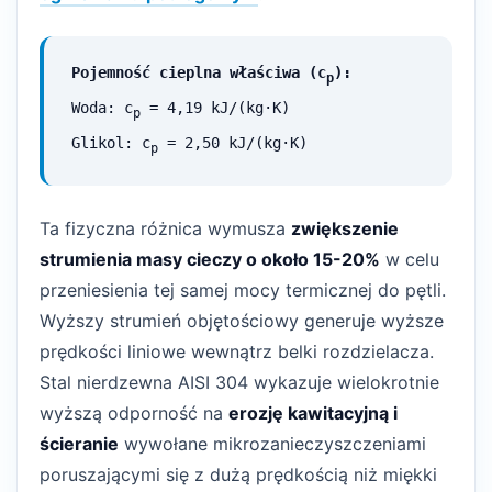
Pojemność cieplna właściwa (c
):
p
Woda: c
= 4,19 kJ/(kg·K)
p
Glikol: c
= 2,50 kJ/(kg·K)
p
Ta fizyczna różnica wymusza
zwiększenie
strumienia masy cieczy o około 15-20%
w celu
przeniesienia tej samej mocy termicznej do pętli.
Wyższy strumień objętościowy generuje wyższe
prędkości liniowe wewnątrz belki rozdzielacza.
Stal nierdzewna AISI 304 wykazuje wielokrotnie
wyższą odporność na
erozję kawitacyjną i
ścieranie
wywołane mikrozanieczyszczeniami
poruszającymi się z dużą prędkością niż miękki