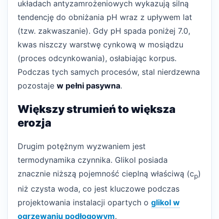
układach antyzamrożeniowych wykazują silną
tendencję do obniżania pH wraz z upływem lat
(tzw. zakwaszanie). Gdy pH spada poniżej 7.0,
kwas niszczy warstwę cynkową w mosiądzu
(proces odcynkowania), osłabiając korpus.
Podczas tych samych procesów, stal nierdzewna
pozostaje
w pełni pasywna
.
Większy strumień to większa
erozja
Drugim potężnym wyzwaniem jest
termodynamika czynnika. Glikol posiada
znacznie niższą pojemność cieplną właściwą (c
)
p
niż czysta woda, co jest kluczowe podczas
projektowania instalacji opartych o
glikol w
ogrzewaniu podłogowym
.