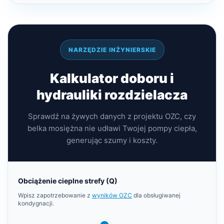
NARZĘDZIE INŻYNIERSKIE
Kalkulator doboru i
hydrauliki rozdzielacza
Sprawdź na żywych danych z projektu OZC, czy
belka mosiężna nie udławi Twojej pompy ciepła,
generując szumy i koszty.
Obciążenie cieplne strefy (Q)
Wpisz zapotrzebowanie z
wyników OZC
dla obsługiwanej
kondygnacji.