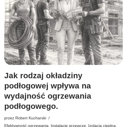
Jak rodzaj okładziny
podłogowej wpływa na
wydajność ogrzewania
podłogowego.
przez
Robert Kucharski
Efektywność ogrzewania
,
Instalacje grzewcze
,
Izolacja cieplna
,