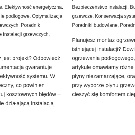
e
,
Efektywność energetyczna
,
Bezpieczeństwo instalacji
,
Bu
ie podłogowe
,
Optymalizacja
grzewcze
,
Konserwacja syst
rzewczych
,
Poradnik
Poradniki budowlane
,
Poradni
 instalacji grzewczych
,
Planujesz montaż ogrzew
istniejącej instalacji? Dow
 jest projekt? Odpowiedź
ogrzewania podłogowego, 
kumentacja gwarantuje
artykule omawiamy różne 
efektywność systemu. W
płyny niezamarzające, or
ieczny, co powinien
przy wyborze płynu grzew
ykuj kosztownych błędów –
cieszyć się komfortem cie
e działającą instalacją