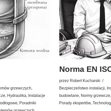
Norma EN ISO
przez
Robert Kucharski
temów grzewczych
,
Bezpieczeństwo instalacji
,
In
cze
,
Hydraulika
,
Instalacje
budowlane
,
Normy grzewcze
podłogowe
,
Poradniki
Porady ekspertów
,
Technolog
ystemów grzewczych
,