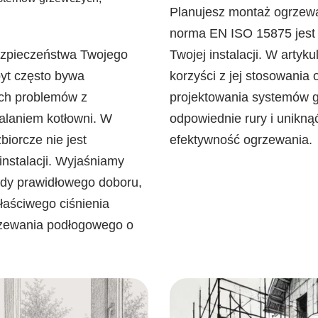
Planujesz montaż ogrzew
norma EN ISO 15875 jest 
ezpieczeństwa Twojego
Twojej instalacji. W arty
byt często bywa
korzyści z jej stosowania
ch problemów z
projektowania systemów g
alaniem kotłowni. W
odpowiednie rury i unikn
iorcze nie jest
efektywność ogrzewania.
nstalacji. Wyjaśniamy
sady prawidłowego doboru,
aściwego ciśnienia
rzewania podłogowego o