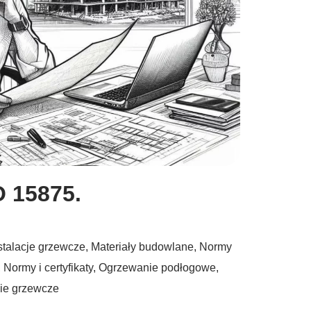
 15875.
stalacje grzewcze
,
Materiały budowlane
,
Normy
,
Normy i certyfikaty
,
Ogrzewanie podłogowe
,
ie grzewcze