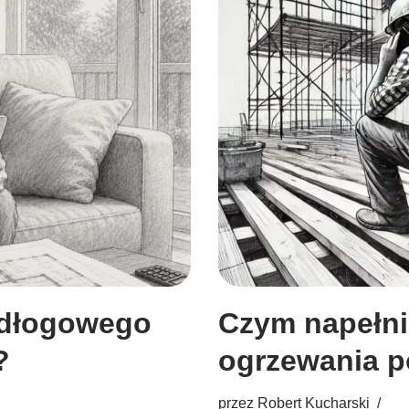
odłogowego
Czym napełnić
?
ogrzewania 
przez
Robert Kucharski