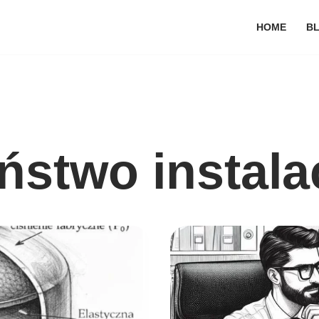
HOME
B
stwo instalac