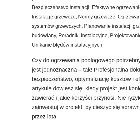
Bezpieczeństwo instalacji
,
Efektywne ogrzewani
Instalacje grzewcze
,
Normy grzewcze
,
Ogrzewan
systemów grzewczych
,
Planowanie instalacji g
budowlany
,
Poradniki instalacyjne
,
Projektowanie
Unikanie błędów instalacyjnych
Czy do ogrzewania podłogowego potrzebny
jest jednoznaczna – tak! Profesjonalna do
bezpieczeństwo, optymalizację kosztów i 
artykule dowiesz się, kiedy projekt jest kon
zawierać i jakie korzyści przynosi. Nie ryz
zainwestuj w projekt, by cieszyć się sprawni
przez lata.