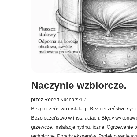
Naczynie wzbiorcze.
przez
Robert Kucharski
Bezpieczeństwo instalacji
,
Bezpieczeństwo sys
Bezpieczeństwo w instalacjach
,
Błędy wykonaw
grzewcze
,
Instalacje hydrauliczne
,
Ogrzewanie 
techniczne
,
Porady ekspertów
,
Projektowanie s