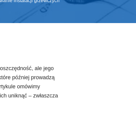
wanie instalacji grzewczych
ooszczędność, ale jego
 które później prowadzą
artykule omówimy
ich uniknąć – zwłaszcza