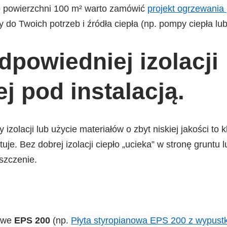
o powierzchni 100 m² warto zamówić
projekt ogrzewani
 do Twoich potrzeb i źródła ciepła (np. pompy ciepła lu
dpowiedniej izolacji
j pod instalacją.
izolacji lub użycie materiałów o zbyt niskiej jakości to 
uje. Bez dobrej izolacji ciepło „ucieka” w stronę gruntu 
szczenie.
nowe
EPS 200
(np.
Płyta styropianowa EPS 200 z wypust