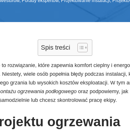
nwestorów
,
Porady ekspertów
,
Projektowanie instalacji
,
Projekto
Spis treści
e
to rozwiązanie, które zapewnia komfort cieplny i energ
Niestety, wiele osób popełnia błędy podczas instalacji,
nego grzania lub wysokich kosztów eksploatacji. W tym 
 montażu ogrzewania podłogowego
oraz podpowiemy, jak 
ę samodzielnie lub chcesz skontrolować pracę ekipy.
projektu ogrzewania