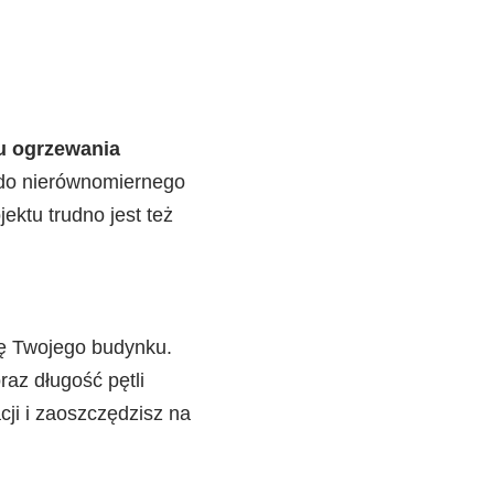
u ogrzewania
 do nierównomiernego
ektu trudno jest też
kę Twojego budynku.
raz długość pętli
ji i zaoszczędzisz na