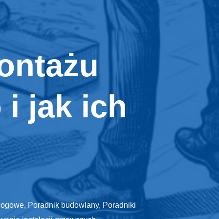
montażu
 jak ich
łogowe
,
Poradnik budowlany
,
Poradniki