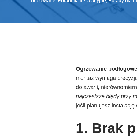
budowlane
,
Poradniki instalacyjne
,
Porady dla i
Ogrzewanie podłogow
montaż wymaga precyzji. 
do awarii, nierównomier
najczęstsze błędy przy
jeśli planujesz instalacj
1. Brak 