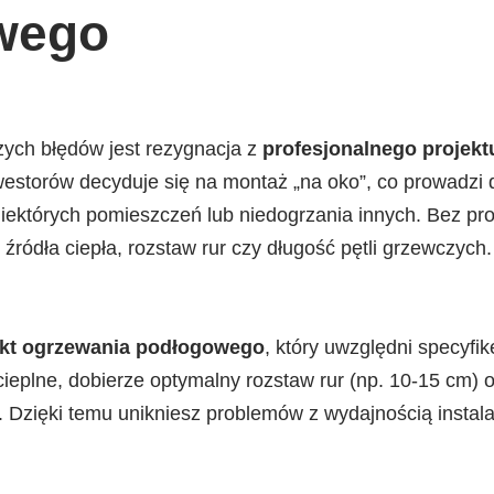
wego
ych błędów jest rezygnacja z
profesjonalnego projekt
nwestorów decyduje się na montaż „na oko”, co prowadzi
iektórych pomieszczeń lub niedogrzania innych. Bez proj
ródła ciepła, rozstaw rur czy długość pętli grzewczych.
ekt ogrzewania podłogowego
, który uwzględni specyfi
 cieplne, dobierze optymalny rozstaw rur (np. 10-15 cm) o
Dzięki temu unikniesz problemów z wydajnością instalac