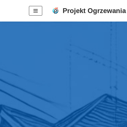
Projekt Ogrzewania
Przejdź
do
treści