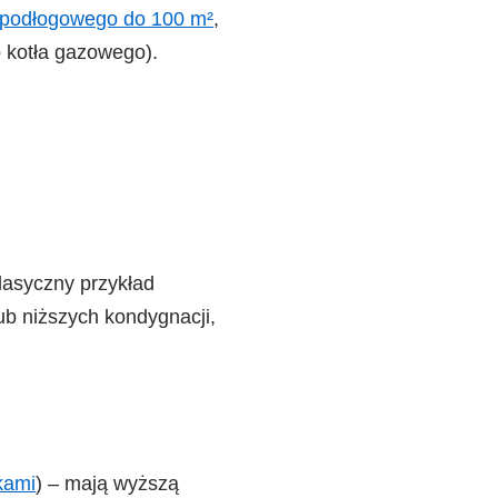
a podłogowego do 100 m²
,
b kotła gazowego).
klasyczny przykład
lub niższych kondygnacji,
kami
) – mają wyższą