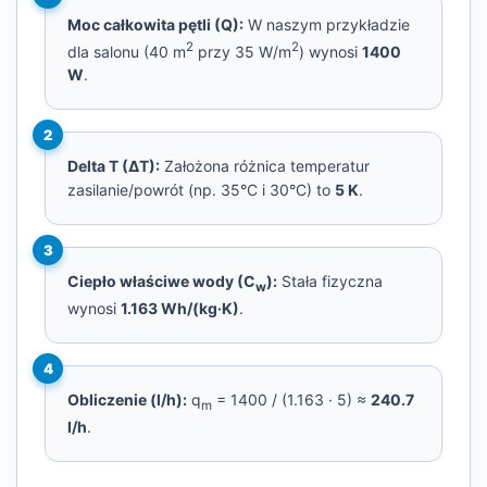
Moc całkowita pętli (Q):
W naszym przykładzie
2
2
dla salonu (40 m
przy 35 W/m
) wynosi
1400
W
.
2
Delta T (ΔT):
Założona różnica temperatur
zasilanie/powrót (np. 35°C i 30°C) to
5 K
.
3
Ciepło właściwe wody (C
):
Stała fizyczna
w
wynosi
1.163 Wh/(kg·K)
.
4
Obliczenie (l/h):
q
= 1400 / (1.163 · 5) ≈
240.7
m
l/h
.