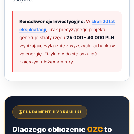
Konsekwencje Inwestycyjne:
W
skali 20 lat
eksploatacji
, brak precyzyjnego projektu
generuje straty rzędu
25 000 – 40 000 PLN
wynikające wyłącznie z wyższych rachunków
za energię. Fizyki nie da się oszukać
rzadszym ułożeniem rury.
FUNDAMENT HYDRAULIKI
Dlaczego obliczenie
OZC
to