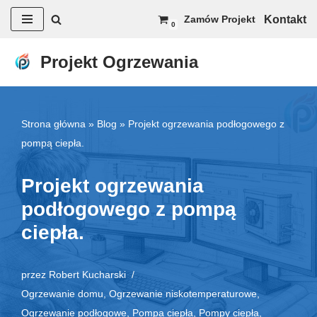
Kontakt
Zamów Projekt
0
Przejdź
do
Projekt Ogrzewania
treści
Strona główna
»
Blog
»
Projekt ogrzewania podłogowego z
pompą ciepła.
Projekt ogrzewania
podłogowego z pompą
ciepła.
przez
Robert Kucharski
Ogrzewanie domu
,
Ogrzewanie niskotemperaturowe
,
Ogrzewanie podłogowe
,
Pompa ciepła
,
Pompy ciepła
,