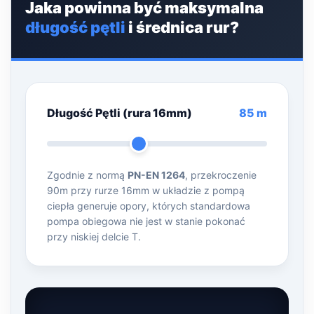
Jaka powinna być maksymalna
długość pętli
i średnica rur?
Długość Pętli (rura 16mm)
85 m
Zgodnie z normą
PN-EN 1264
, przekroczenie
90m przy rurze 16mm w układzie z pompą
ciepła generuje opory, których standardowa
pompa obiegowa nie jest w stanie pokonać
przy niskiej delcie T.