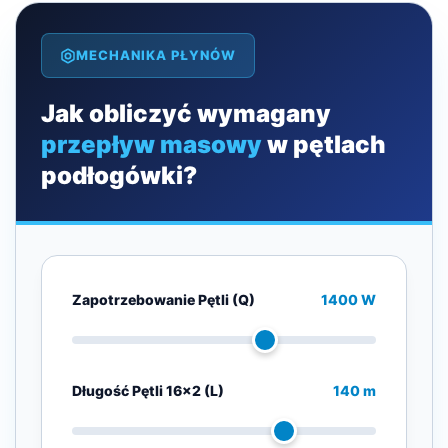
MECHANIKA PŁYNÓW
Jak obliczyć wymagany
przepływ masowy
w pętlach
podłogówki?
Zapotrzebowanie Pętli (Q)
1400 W
Długość Pętli 16x2 (L)
140 m