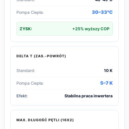
30–33°C
Pompa Ciepła:
ZYSK:
+25% wyższy COP
DELTA T (ZAS.-POWRÓT)
Standard:
10 K
5–7 K
Pompa Ciepła:
Efekt:
Stabilna praca inwertera
MAX. DŁUGOŚĆ PĘTLI (16X2)