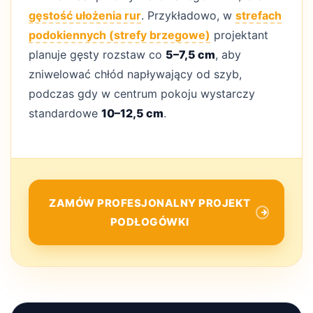
gęstość ułożenia rur
. Przykładowo, w
strefach
podokiennych (strefy brzegowe)
projektant
planuje gęsty rozstaw co
5–7,5 cm
, aby
zniwelować chłód napływający od szyb,
podczas gdy w centrum pokoju wystarczy
standardowe
10–12,5 cm
.
ZAMÓW PROFESJONALNY PROJEKT
PODŁOGÓWKI