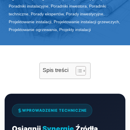
Poradniki instalacyjne
,
Poradniki inwestora
,
Poradniki
techniczne
,
Porady ekspertów
,
Porady inwestycyjne
,
Projektowanie instalacji
,
Projektowanie instalacji grzewczych
,
Projektowanie ogrzewania
,
Projekty instalacji
Spis treści
WPROWADZENIE TECHNICZNE
Osiągnij
Synergię
Źródła