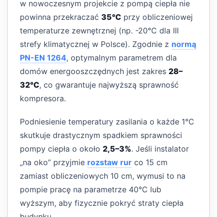
w nowoczesnym projekcie z pompą ciepła nie
powinna przekraczać
35°C
przy obliczeniowej
temperaturze zewnętrznej (np. -20°C dla III
strefy klimatycznej w Polsce). Zgodnie z
normą
PN-EN 1264
, optymalnym parametrem dla
domów energooszczędnych jest zakres
28–
32°C
, co gwarantuje najwyższą sprawność
kompresora.
Podniesienie temperatury zasilania o każde 1°C
skutkuje drastycznym spadkiem sprawności
pompy ciepła o około
2,5–3%
. Jeśli instalator
„na oko” przyjmie
rozstaw rur
co 15 cm
zamiast obliczeniowych 10 cm, wymusi to na
pompie pracę na parametrze 40°C lub
wyższym, aby fizycznie pokryć straty ciepła
budynku.