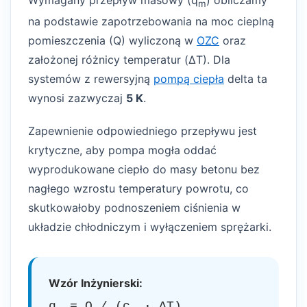
Wymagany przepływ masowy (q
) obliczamy
m
na podstawie zapotrzebowania na moc cieplną
pomieszczenia (Q) wyliczoną w
OZC
oraz
założonej różnicy temperatur (ΔT). Dla
systemów z rewersyjną
pompą ciepła
delta ta
wynosi zazwyczaj
5 K
.
Zapewnienie odpowiedniego przepływu jest
krytyczne, aby pompa mogła oddać
wyprodukowane ciepło do masy betonu bez
nagłego wzrostu temperatury powrotu, co
skutkowałoby podnoszeniem ciśnienia w
układzie chłodniczym i wyłączeniem sprężarki.
Wzór Inżynierski:
q
= Q / (c
· ΔT)