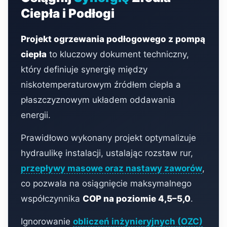
Ciepła i Podłogi
Projekt ogrzewania podłogowego z pompą
ciepła
to kluczowy dokument techniczny,
który definiuje synergię między
niskotemperaturowym źródłem ciepła a
płaszczyznowym układem oddawania
energii.
Prawidłowo wykonany projekt optymalizuje
hydraulikę instalacji, ustalając rozstaw rur,
przepływy masowe oraz nastawy zaworów
,
co pozwala na osiągnięcie maksymalnego
współczynnika
COP na poziomie 4,5–5,0
.
Ignorowanie
obliczeń inżynieryjnych (OZC)