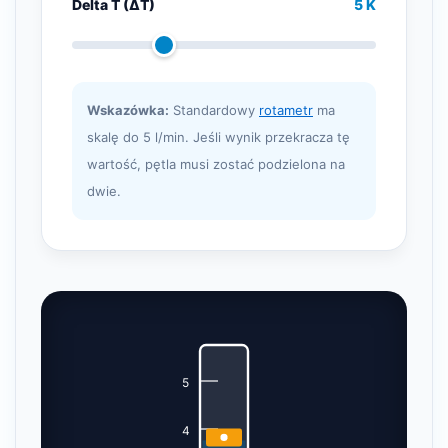
Delta T (ΔT)
5 K
Wskazówka:
Standardowy
rotametr
ma
skalę do 5 l/min. Jeśli wynik przekracza tę
wartość, pętla musi zostać podzielona na
dwie.
5
4