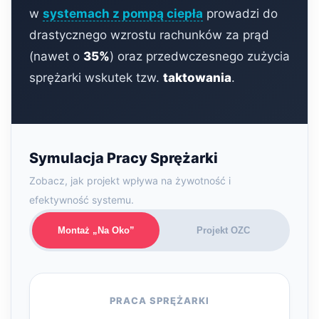
w
systemach z pompą ciepła
prowadzi do
drastycznego wzrostu rachunków za prąd
(nawet o
35%
) oraz przedwczesnego zużycia
sprężarki wskutek tzw.
taktowania
.
Symulacja Pracy Sprężarki
Zobacz, jak projekt wpływa na żywotność i
efektywność systemu.
Montaż „Na Oko”
Projekt OZC
PRACA SPRĘŻARKI