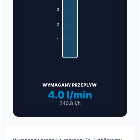
3
2
1
WYMAGANY PRZEPŁYW:
4.0 l/min
240.8 l/h