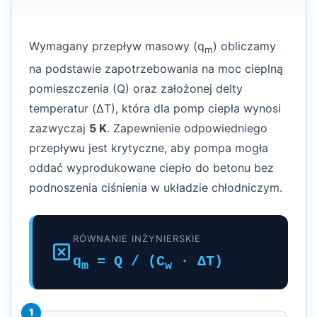
Wymagany przepływ masowy (q
) obliczamy
m
na podstawie zapotrzebowania na moc cieplną
pomieszczenia (Q) oraz założonej delty
temperatur (ΔT), która dla pomp ciepła wynosi
zazwyczaj
5 K
. Zapewnienie odpowiedniego
przepływu jest krytyczne, aby pompa mogła
oddać wyprodukowane ciepło do betonu bez
podnoszenia ciśnienia w układzie chłodniczym.
RÓWNANIE INŻYNIERSKIE
q
= Q / (C
· ΔT)
m
w
1