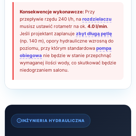
Konsekwencje wykonawcze:
Przy
przepływie rzędu 240 l/h, na
rozdzielaczu
musisz ustawić rotametr na ok.
4.0 l/min
.
Jeśli projektant zaplanuje
zbyt długą pętlę
(np. 140 m), opory hydrauliczne wzrosną do
poziomu, przy którym standardowa
pompa
obiegowa
nie będzie w stanie przepchnąć
wymaganej ilości wody, co skutkować będzie
niedogrzaniem salonu.
INŻYNIERIA HYDRAULICZNA