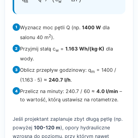
m
w
Wyznacz moc pętli Q (np.
1400 W
dla
1
2
salonu 40 m
).
Przyjmij stałą c
=
1.163 Wh/(kg·K)
dla
2
w
wody.
Oblicz przepływ godzinowy: q
= 1400 /
3
m
(1.163 · 5) ≈
240.7 l/h
.
Przelicz na minuty: 240.7 / 60 ≈
4.0 l/min
–
4
to wartość, którą ustawisz na rotametrze.
Jeśli projektant zaplanuje zbyt długą pętlę (np.
powyżej
100-120 m
), opory hydrauliczne
wzrosną do poziomu, przy którym nawet