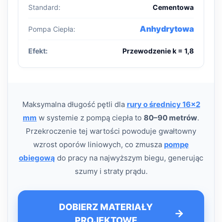
Standard:
Cementowa
Anhydrytowa
Pompa Ciepła:
Efekt:
Przewodzenie k = 1,8
Maksymalna długość pętli dla
rury o średnicy 16x2
mm
w systemie z pompą ciepła to
80–90 metrów
.
Przekroczenie tej wartości powoduje gwałtowny
wzrost oporów liniowych, co zmusza
pompę
obiegową
do pracy na najwyższym biegu, generując
szumy i straty prądu.
DOBIERZ MATERIAŁY
PROJEKTOWE