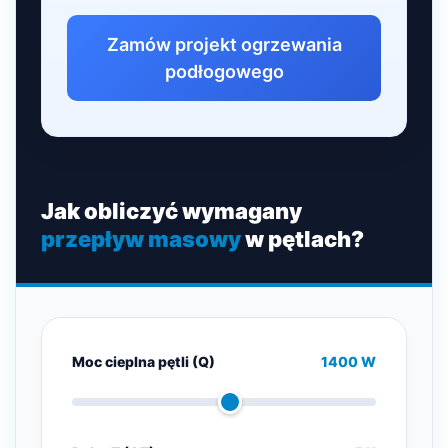
Zamów projekt ogrzewania
podłogowego
Jak obliczyć wymagany
przepływ masowy
w pętlach?
Moc cieplna pętli (Q)
1400 W