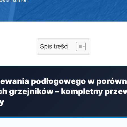
owie i komfort
Spis treści
zewania podłogowego w porówn
ch grzejników – kompletny prze
ny