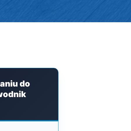
aniu do
wodnik