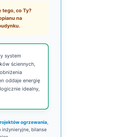
 tego, co Ty?
opianu na
 budynku.
wy system
ików ściennych,
 obniżenia
en oddaje energię
logicznie idealny,
projektów ogrzewania
,
inżynieryjne, bilanse
nice.