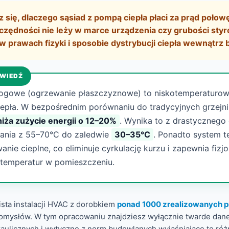
 się, dlaczego sąsiad z pompą ciepła płaci za prąd połowę
czędności nie leży w marce urządzenia czy grubości styr
e w prawach fizyki i sposobie dystrybucji ciepła wewnątrz
WIEDŹ
ogowe (ogrzewanie płaszczyznowe) to niskotemperaturo
epła. W bezpośrednim porównaniu do tradycyjnych grzejn
iża zużycie energii o 12–20%
. Wynika to z drastycznego
lania z 55–70°C do zaledwie
30–35°C
. Ponadto system t
nie cieplne, co eliminuje cyrkulację kurzu i zapewnia fizjo
 temperatur w pomieszczeniu.
ista instalacji HVAC z dorobkiem
ponad 1000 zrealizowanych 
domysłów. W tym opracowaniu znajdziesz wyłącznie twarde dane 
aulicznych i wytyczne z norm budowlanych wyjaśniające te róż