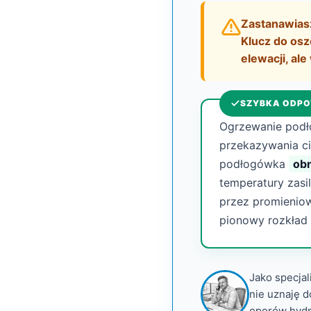
Zastanawiasz
Klucz do osz
elewacji, al
SZYBKA ODPO
Ogrzewanie podł
przekazywania ci
podłogówka
obn
temperatury zasi
przez promieniowa
pionowy rozkład
Jako specjal
nie uznaję 
oporów hydr