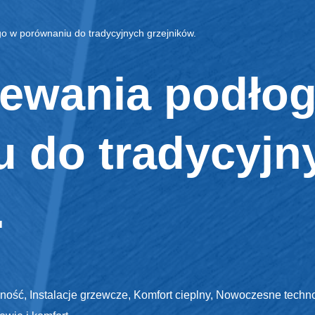
o w porównaniu do tradycyjnych grzejników.
rzewania podł
 do tradycyjn
.
ność
,
Instalacje grzewcze
,
Komfort cieplny
,
Nowoczesne techno