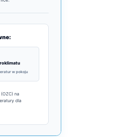
wne:
kroklimatu
eratur w pokoju
e (OZC) na
ratury dla