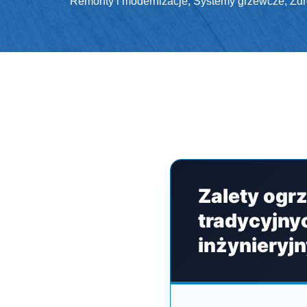
Remonty i modernizacje
,
Systemy grzewcze
,
Zdr
Zalety ogr
tradycyjny
inżynieryj