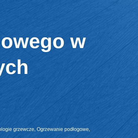
ogowego w
ych
logie grzewcze
,
Ogrzewanie podłogowe
,