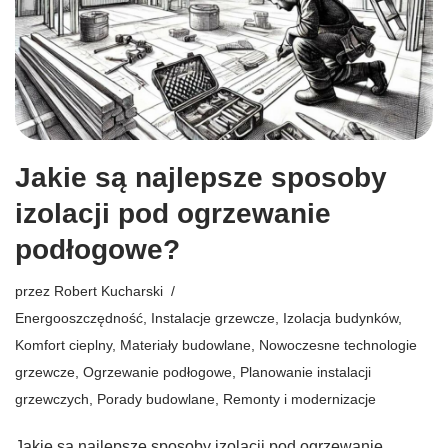
Jakie są najlepsze sposoby
izolacji pod ogrzewanie
podłogowe?
przez
Robert Kucharski
Energooszczędność
,
Instalacje grzewcze
,
Izolacja budynków
,
Komfort cieplny
,
Materiały budowlane
,
Nowoczesne technologie
grzewcze
,
Ogrzewanie podłogowe
,
Planowanie instalacji
grzewczych
,
Porady budowlane
,
Remonty i modernizacje
Jakie są najlepsze sposoby izolacji pod ogrzewanie