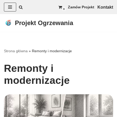
Kontakt
Zamów Projekt
0
Przejdź
do
Projekt Ogrzewania
treści
Strona główna
»
Remonty i modernizacje
Remonty i
modernizacje