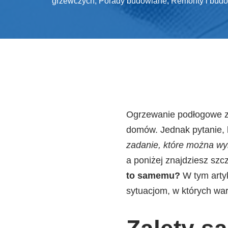
grzewczych
,
Porady budowlane
,
Remonty i bud
Ogrzewanie podłogowe zy
domów. Jednak pytanie, k
zadanie, które można w
a poniżej znajdziesz sz
to samemu?
W tym arty
sytuacjom, w których war