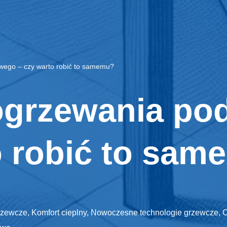
owego – czy warto robić to samemu?
 ogrzewania p
o robić to sa
grzewcze
,
Komfort cieplny
,
Nowoczesne technologie grzewcze
,
O