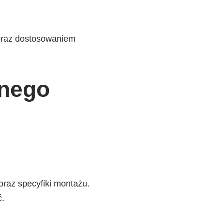
 oraz dostosowaniem
lnego
oraz specyfiki montażu.
ć.