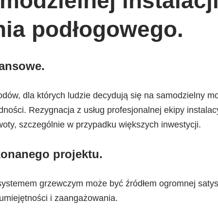
modzielnej instalacj
nia podłogowego
.
nansowe
.
ów, dla których ludzie decydują się na samodzielny m
ości. Rezygnacja z usług profesjonalnej ekipy instalac
oty, szczególnie w przypadku większych inwestycji.
konanego projektu
.
systemem grzewczym może być źródłem ogromnej satysf
 umiejętności i zaangażowania.