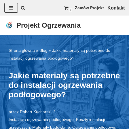
Kontakt
Zamów Projekt
0
Przejdź
do
Projekt Ogrzewania
treści
Strona główna
»
Blog
»
Jakie materiały są potrzebne do
instalacji ogrzewania podłogowego?
Jakie materiały są potrzebne
do instalacji ogrzewania
podłogowego?
przez
Robert Kucharski
Instalacja ogrzewania podłogowego
,
Koszty instalacji
grzewczych
,
Materiały budowlane
,
Ogrzewanie podłogowe
,