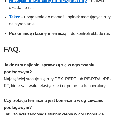
Rozwijak uniwersalny do rozwijania rury
– ułatwia
układanie rur,
Taker
– urządzenie do montażu spinek mocujących rury
na styropianie,
Poziomnicę i taśmę mierniczą
– do kontroli układu rur.
FAQ
.
Jakie rury najlepiej sprawdzą się w ogrzewaniu
podłogowym?
Najczęściej stosuje się rury PEX, PERT lub PE-RT/AL/PE-
RT, które są trwałe, elastyczne i odporne na temperatury.
Czy izolacja termiczna jest konieczna w ogrzewaniu
podłogowym?
Tak, izolacja zapobiega stratom ciepła w dół i poprawia