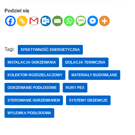
Podziel się
Tagi:
EFEKTYWNOŚĆ ENERGETYCZNA
INSTALACJA OGRZEWANIA
IZOLACJA TERMICZNA
KOLEKTOR ROZDZIELACZOWY
MATERIAŁY BUDOWLANE
OGRZEWANIE PODŁOGOWE
RURY PEX
STEROWANIE OGRZEWANIEM
SYSTEMY GRZEWCZE
WYLEWKA PODŁOGOWA