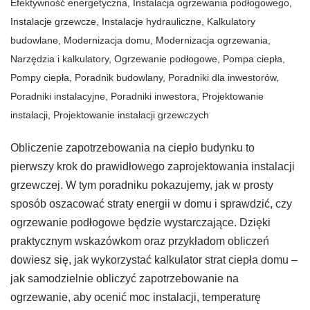
Efektywność energetyczna
,
Instalacja ogrzewania podłogowego
,
Instalacje grzewcze
,
Instalacje hydrauliczne
,
Kalkulatory
budowlane
,
Modernizacja domu
,
Modernizacja ogrzewania
,
Narzędzia i kalkulatory
,
Ogrzewanie podłogowe
,
Pompa ciepła
,
Pompy ciepła
,
Poradnik budowlany
,
Poradniki dla inwestorów
,
Poradniki instalacyjne
,
Poradniki inwestora
,
Projektowanie
instalacji
,
Projektowanie instalacji grzewczych
Obliczenie zapotrzebowania na ciepło budynku to
pierwszy krok do prawidłowego zaprojektowania instalacji
grzewczej. W tym poradniku pokazujemy, jak w prosty
sposób oszacować straty energii w domu i sprawdzić, czy
ogrzewanie podłogowe będzie wystarczające. Dzięki
praktycznym wskazówkom oraz przykładom obliczeń
dowiesz się, jak wykorzystać kalkulator strat ciepła domu –
jak samodzielnie obliczyć zapotrzebowanie na
ogrzewanie, aby ocenić moc instalacji, temperaturę