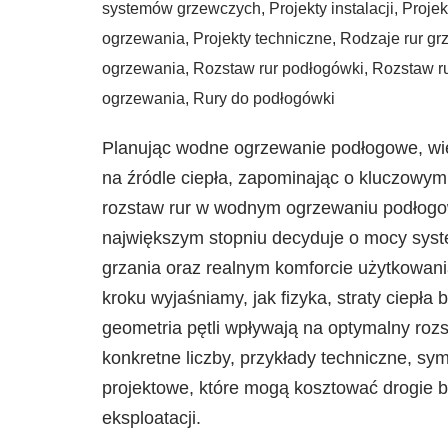
systemów grzewczych
,
Projekty instalacji
,
Projek
ogrzewania
,
Projekty techniczne
,
Rodzaje rur g
ogrzewania
,
Rozstaw rur podłogówki
,
Rozstaw r
ogrzewania
,
Rury do podłogówki
Planując wodne ogrzewanie podłogowe, wie
na źródle ciepła, zapominając o kluczowym 
rozstaw rur w wodnym ogrzewaniu podłogo
największym stopniu decyduje o mocy sys
grzania oraz realnym komforcie użytkowani
kroku wyjaśniamy, jak fizyka, straty ciepła 
geometria pętli wpływają na optymalny roz
konkretne liczby, przykłady techniczne, sym
projektowe, które mogą kosztować drogie b
eksploatacji.