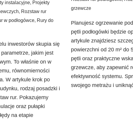
ty instalacyjne
,
Projekty
grzewcze
rzewczych
,
Rozstaw rur
ur w podłogówce
,
Rury do
Planujesz ogrzewanie podł
pętli podłogówki będzie o
artykule znajdziesz szcze
lu inwestorów skupia się
powierzchni od 20 m² do 5
parametrze, jakim jest
pętli oraz praktyczne wsk
wym. To właśnie on w
grzewcze, aby zapewnić r
temu, równomierności
efektywność systemu. Spra
a. W artykule krok po
swojego metrażu i unikną
budynku, rodzaj posadzki i
staw rur. Pokazujemy
ulacje oraz pułapki
łędy na etapie