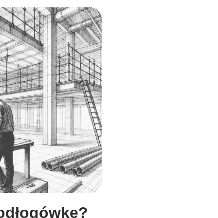
podłogówkę?