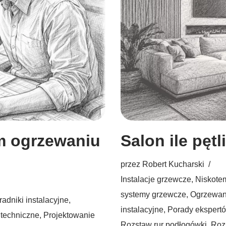
m ogrzewaniu
Salon ile pęt
przez
Robert Kucharski
Instalacje grzewcze
,
Niskote
systemy grzewcze
,
Ogrzewan
radniki instalacyjne
,
instalacyjne
,
Porady ekspert
 techniczne
,
Projektowanie
Rozstaw rur podłogówki
,
Roz