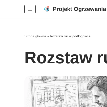
Projekt Ogrzewania
Przejdź
do
treści
Strona główna
»
Rozstaw rur w podłogówce
Rozstaw r