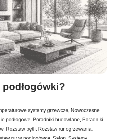
li podłogówki?
mperaturowe systemy grzewcze
,
Nowoczesne
ie podłogowe
,
Poradniki budowlane
,
Poradniki
ów
,
Rozstaw pętli
,
Rozstaw rur ogrzewania
,
staw rur w podłogówce
,
Salon
,
Systemy