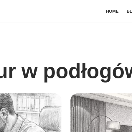
HOME
B
ur w podłogó