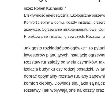
przez
Robert Kucharski
Efektywność energetyczna
,
Ekologiczne ogrzew
Komfort cieplny w domu
,
Koszty instalacji grzew
grzewcze
,
Ogrzewanie niskotemperaturowe
,
Ogr
Projektowanie instalacji grzewczych
,
Rozstaw ru
Jak gęsto rozkładać podłogówkę? To pytani
inwestorów planujących instalację ogrzew
Rozstaw rur zależy od wielu czynników, tak
izolacja budynku czy rodzaj posadzki. W ar
dobrać optymalny rozstaw rur, aby zapewni
komfort cieplny. Dowiedz się, jakie są najc
rozstawy i jak wpływają one na koszty ora