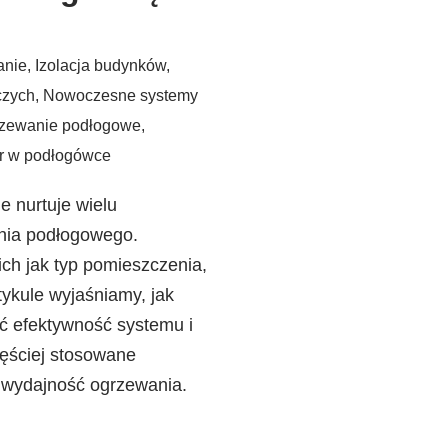
anie
,
Izolacja budynków
,
czych
,
Nowoczesne systemy
zewanie podłogowe
,
r w podłogówce
e nurtuje wielu
ania podłogowego.
ich jak typ pomieszczenia,
tykule wyjaśniamy, jak
ć efektywność systemu i
zęściej stosowane
z wydajność ogrzewania.