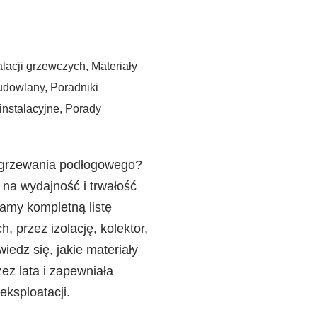
alacji grzewczych
,
Materiały
udowlany
,
Poradniki
instalacyjne
,
Porady
i ogrzewania podłogowego?
a wydajność i trwałość
amy kompletną listę
 przez izolację, kolektor,
iedz się, jakie materiały
zez lata i zapewniała
eksploatacji.