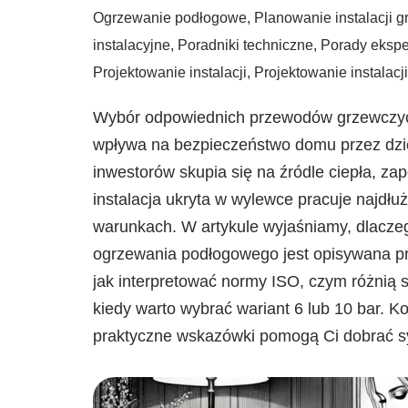
Ogrzewanie podłogowe
,
Planowanie instalacji 
instalacyjne
,
Poradniki techniczne
,
Porady ekspe
Projektowanie instalacji
,
Projektowanie instalacj
Wybór odpowiednich przewodów grzewczych
wpływa na bezpieczeństwo domu przez dzies
inwestorów skupia się na źródle ciepła, zap
instalacja ukryta w wylewce pracuje najdłuż
warunkach. W artykule wyjaśniamy, dlacze
ogrzewania podłogowego jest opisywana pr
jak interpretować normy ISO, czym różnią 
kiedy warto wybrać wariant 6 lub 10 bar. K
praktyczne wskazówki pomogą Ci dobrać sy