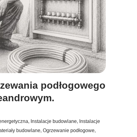
grzewania podłogowego
meandrowym.
energetyczna
,
Instalacje budowlane
,
Instalacje
teriały budowlane
,
Ogrzewanie podłogowe
,