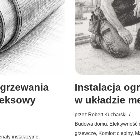
ogrzewania
Instalacja o
leksowy
w układzie 
przez
Robert Kucharski
Budowa domu
,
Efektywność 
grzewcze
,
Komfort cieplny
,
Ma
riały instalacyjne
,