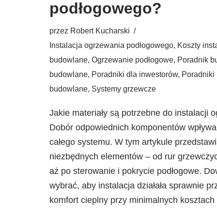
podłogowego?
przez
Robert Kucharski
Instalacja ogrzewania podłogowego
,
Koszty inst
budowlane
,
Ogrzewanie podłogowe
,
Poradnik b
budowlane
,
Poradniki dla inwestorów
,
Poradniki 
budowlane
,
Systemy grzewcze
Jakie materiały są potrzebne do instalacj
Dobór odpowiednich komponentów wpływa n
całego systemu. W tym artykule przedstawi
niezbędnych elementów – od rur grzewczych,
aż po sterowanie i pokrycie podłogowe. Dow
wybrać, aby instalacja działała sprawnie pr
komfort cieplny przy minimalnych kosztach 