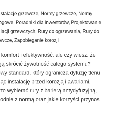
nstalacje grzewcze
,
Normy grzewcze
,
Normy
łogowe
,
Poradniki dla inwestorów
,
Projektowanie
alacji grzewczych
,
Rury do ogrzewania
,
Rury do
zewcze
,
Zapobieganie korozji
omfort i efektywność, ale czy wiesz, że
gą skrócić żywotność całego systemu?
y standard, który ogranicza dyfuzję tlenu
iąc instalację przed korozją i awariami.
to wybierać rury z barierą antydyfuzyjną,
odnie z normą oraz jakie korzyści przynosi