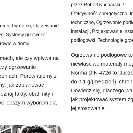
przez
Robert Kucharski
Efektywność energetyczna
,
I
techniczne
,
Ogrzewanie pod
omfort w domu
,
Ogrzewanie
instalacji
,
Projektowanie inst
we
,
Systemy grzewcze
,
podłogówki
,
Technologie gr
rowie w domu
Ogrzewanie podłogowe to k
omach, ale czy wpływa na
niewłaściwe materiały mo
 czy ogrzewanie
Norma DIN 4726 to kluczow
zeniach. Porównujemy z
do 0,1 g/(m³·dzień), chron
imy, jak zaplanować
Dowiedz się, dlaczego war
znaj fakty, obal mity i
jak projektować system zg
yć lepszym wyborem dla
jej stosowanie.