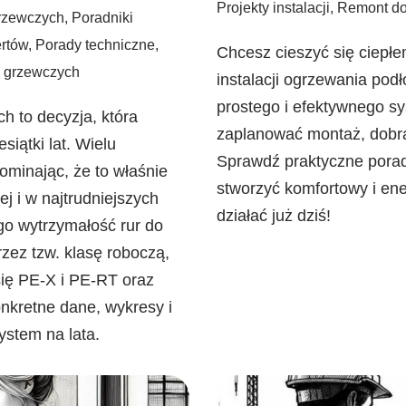
Projekty instalacji
,
Remont d
grzewczych
,
Poradniki
rtów
,
Porady techniczne
,
Chcesz cieszyć się ciepłe
i grzewczych
instalacji ogrzewania po
prostego i efektywnego s
 to decyzja, która
zaplanować montaż, dobrać
iątki lat. Wielu
Sprawdź praktyczne porad
ominając, że to właśnie
stworzyć komfortowy i ene
ej i w najtrudniejszych
działać już dziś!
go wytrzymałość rur do
zez tzw. klasę roboczą,
się PE-X i PE-RT oraz
onkretne dane, wykresy i
stem na lata.