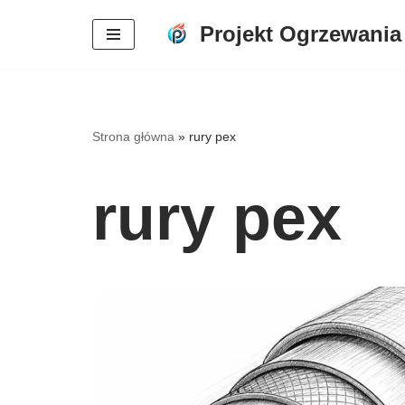
Projekt Ogrzewania
Przejdź
do
treści
Strona główna
»
rury pex
rury pex