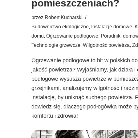
pomieszczeniach?
przez
Robert Kucharski
Budownictwo ekologiczne
,
Instalacje domowe
,
K
domu
,
Ogrzewanie podłogowe
,
Poradniki domo
Technologie grzewcze
,
Wilgotność powietrza
,
Zd
Ogrzewanie podłogowe to hit w polskich d
jakość powietrza? Wyjaśniamy, jak działa i
podłogowe wysusza powietrze w pomieszc
grzejnikami, analizujemy wilgotność i radz
instalację, by uniknąć suchego powietrza. Po
dowiedz się, dlaczego podłogówka może b
komfortu i zdrowia!