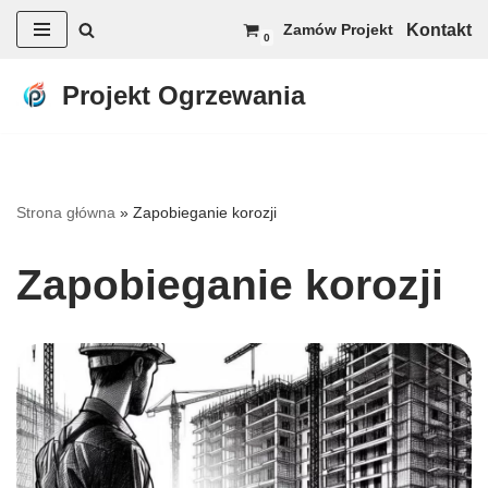
Kontakt
Zamów Projekt
0
Przejdź
do
Projekt Ogrzewania
treści
Strona główna
»
Zapobieganie korozji
Zapobieganie korozji