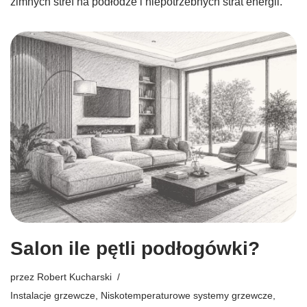
zimnych stref na podłodze i niepotrzebnych strat energii.
Salon ile pętli podłogówki?
przez
Robert Kucharski
Instalacje grzewcze
,
Niskotemperaturowe systemy grzewcze
,