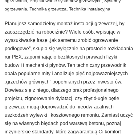
ogrzewania
,
Projektowanie systemów grzewczych
,
Systemy
ogrzewania
,
Technika grzewcza
,
Technika instalacyjna
Planujesz samodzielny montaż instalacji grzewczej, by
zaoszczędzić na robociźnie? Wiele osób, wpisując w
wyszukiwarkę frazę „jak samemu zrobić ogrzewanie
podłogowe”, skupia się wyłącznie na prostocie rozkładania
rur PEX, zapominając o bezlitosnych prawach fizyki
budowli i mechaniki płynów. Ten techniczny przewodnik
obala popularne mity i analizuje pięć najpoważniejszych
„grzechów głównych” popełnianych przez inwestorów.
Dowiesz się z niego, dlaczego brak profesjonalnego
projektu, zignorowanie dylatacji czy zbyt długie pętle
grzewcze mogą doprowadzić do nieodwracalnych
uszkodzeń wylewki i kosztownego remontu. Zamiast uczyć
się na własnych błędach pod warstwą betonu, poznaj
inżynierskie standardy, które zagwarantują Ci komfort