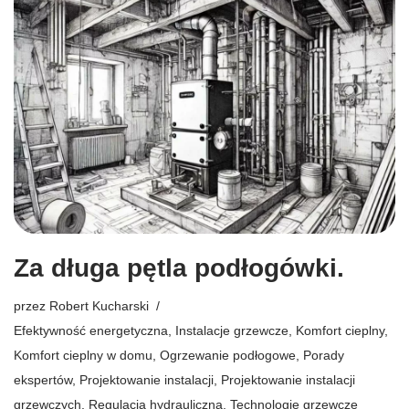
Za długa pętla podłogówki.
przez
Robert Kucharski
Efektywność energetyczna
,
Instalacje grzewcze
,
Komfort cieplny
,
Komfort cieplny w domu
,
Ogrzewanie podłogowe
,
Porady
ekspertów
,
Projektowanie instalacji
,
Projektowanie instalacji
grzewczych
,
Regulacja hydrauliczna
,
Technologie grzewcze