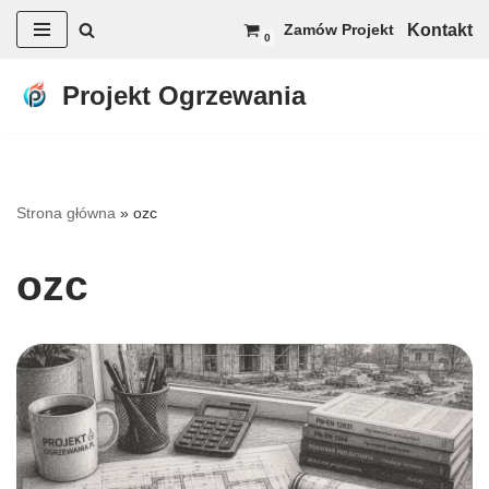
Kontakt
Zamów Projekt
0
Przejdź
do
Projekt Ogrzewania
treści
Strona główna
»
ozc
ozc