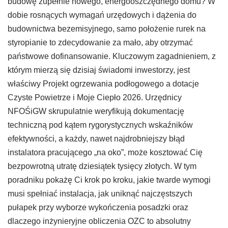
budowę zupełnie nowego, energooszczędnego domu? W
dobie rosnących wymagań urzędowych i dążenia do
budownictwa bezemisyjnego, samo położenie rurek na
styropianie to zdecydowanie za mało, aby otrzymać
państwowe dofinansowanie. Kluczowym zagadnieniem, z
którym mierzą się dzisiaj świadomi inwestorzy, jest
właściwy Projekt ogrzewania podłogowego a dotacje
Czyste Powietrze i Moje Ciepło 2026. Urzędnicy
NFOŚiGW skrupulatnie weryfikują dokumentację
techniczną pod kątem rygorystycznych wskaźników
efektywności, a każdy, nawet najdrobniejszy błąd
instalatora pracującego „na oko”, może kosztować Cię
bezpowrotną utratę dziesiątek tysięcy złotych. W tym
poradniku pokażę Ci krok po kroku, jakie twarde wymogi
musi spełniać instalacja, jak uniknąć najczęstszych
pułapek przy wyborze wykończenia posadzki oraz
dlaczego inżynieryjne obliczenia OZC to absolutny