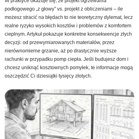
W praktyce okazuje się, że projekt ogrzewania
podłogowego „z głowy” vs. projekt z obliczeniami – ile
możesz stracić na błędach to nie teoretyczny dylemat, lecz
realne ryzyko wysokich kosztów i problemów z komfortem
cieplnym. Artykuł pokazuje konkretne konsekwencje złych
decyzji: od przewymiarowanych materiałów, przez
nierównomierne grzanie, aż po drastycznie wyższe
rachunki w przypadku pomp ciepła. Jeśli budujesz dom i
chcesz uniknąć kosztownych pomyłek, te informacje mogą
oszczędzić Ci dziesiątki tysięcy złotych.