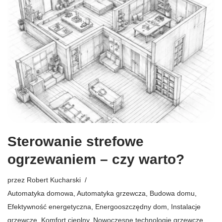
Sterowanie strefowe
ogrzewaniem – czy warto?
przez
Robert Kucharski
Automatyka domowa
,
Automatyka grzewcza
,
Budowa domu
,
Efektywność energetyczna
,
Energooszczędny dom
,
Instalacje
grzewcze
,
Komfort cieplny
,
Nowoczesne technologie grzewcze
,