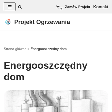
Kontakt
Zamów Projekt
0
Przejdź
do
Projekt Ogrzewania
treści
Strona główna
»
Energooszczędny dom
Energooszczędny
dom