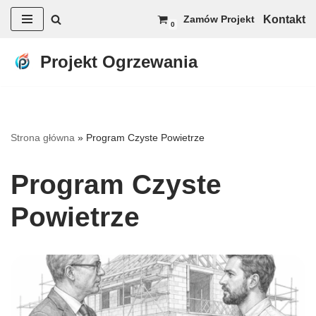
Kontakt
Zamów Projekt
0
Przejdź
do
Projekt Ogrzewania
treści
Strona główna
»
Program Czyste Powietrze
Program Czyste
Powietrze