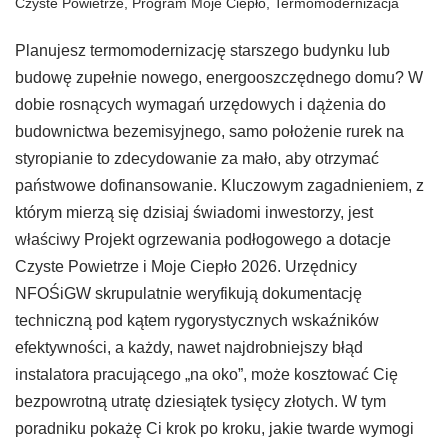
Czyste Powietrze
,
Program Moje Ciepło
,
Termomodernizacja
Planujesz termomodernizację starszego budynku lub
budowę zupełnie nowego, energooszczędnego domu? W
dobie rosnących wymagań urzędowych i dążenia do
budownictwa bezemisyjnego, samo położenie rurek na
styropianie to zdecydowanie za mało, aby otrzymać
państwowe dofinansowanie. Kluczowym zagadnieniem, z
którym mierzą się dzisiaj świadomi inwestorzy, jest
właściwy Projekt ogrzewania podłogowego a dotacje
Czyste Powietrze i Moje Ciepło 2026. Urzędnicy
NFOŚiGW skrupulatnie weryfikują dokumentację
techniczną pod kątem rygorystycznych wskaźników
efektywności, a każdy, nawet najdrobniejszy błąd
instalatora pracującego „na oko”, może kosztować Cię
bezpowrotną utratę dziesiątek tysięcy złotych. W tym
poradniku pokażę Ci krok po kroku, jakie twarde wymogi