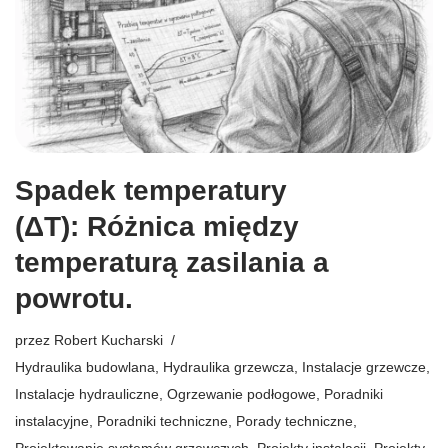
Spadek temperatury
(ΔT): Różnica między
temperaturą zasilania a
powrotu.
przez
Robert Kucharski
Hydraulika budowlana
,
Hydraulika grzewcza
,
Instalacje grzewcze
,
Instalacje hydrauliczne
,
Ogrzewanie podłogowe
,
Poradniki
instalacyjne
,
Poradniki techniczne
,
Porady techniczne
,
Projektowanie systemów grzewczych
,
Projekty instalacji
,
Projekty