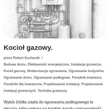
Kocioł gazowy.
przez
Robert Kucharski
Budowa domu
,
Efektywność energetyczna
,
Instalacje grzewcze
,
Kocioł gazowy
,
Modernizacja ogrzewania
,
Ogrzewanie budynków
,
Ogrzewanie domu
,
Ogrzewanie podłogowe
,
Poradnik inwestora
,
Poradniki dla inwestorów
,
Projektowanie instalacji
,
Projektowanie
instalacji grzewczych
,
Technika grzewcza
Wybór źródła ciepła do ogrzewania podłogowego to
decyzja, która wpływa na komfort, koszty i niezawodność