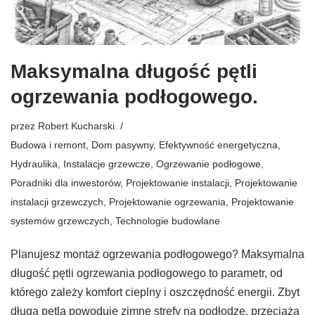
Maksymalna długość pętli
ogrzewania podłogowego.
przez
Robert Kucharski
Budowa i remont
,
Dom pasywny
,
Efektywność energetyczna
,
Hydraulika
,
Instalacje grzewcze
,
Ogrzewanie podłogowe
,
Poradniki dla inwestorów
,
Projektowanie instalacji
,
Projektowanie
instalacji grzewczych
,
Projektowanie ogrzewania
,
Projektowanie
systemów grzewczych
,
Technologie budowlane
Planujesz montaż ogrzewania podłogowego? Maksymalna
długość pętli ogrzewania podłogowego to parametr, od
którego zależy komfort cieplny i oszczędność energii. Zbyt
długa pętla powoduje zimne strefy na podłodze, przeciąża