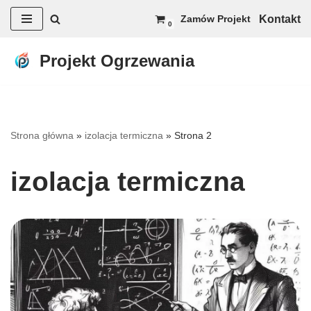
Kontakt
Zamów Projekt
0
Przejdź
do
Projekt Ogrzewania
treści
Strona główna
»
izolacja termiczna
»
Strona 2
izolacja termiczna