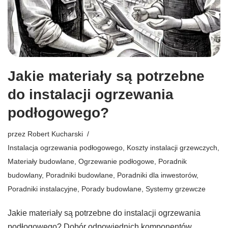
Jakie materiały są potrzebne
do instalacji ogrzewania
podłogowego?
przez
Robert Kucharski
Instalacja ogrzewania podłogowego
,
Koszty instalacji grzewczych
,
Materiały budowlane
,
Ogrzewanie podłogowe
,
Poradnik
budowlany
,
Poradniki budowlane
,
Poradniki dla inwestorów
,
Poradniki instalacyjne
,
Porady budowlane
,
Systemy grzewcze
Jakie materiały są potrzebne do instalacji ogrzewania
podłogowego? Dobór odpowiednich komponentów