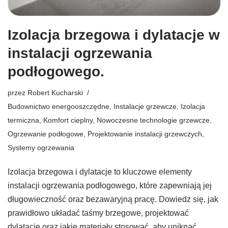
Izolacja brzegowa i dylatacje w
instalacji ogrzewania
podłogowego.
przez
Robert Kucharski
Budownictwo energooszczędne
,
Instalacje grzewcze
,
Izolacja
termiczna
,
Komfort cieplny
,
Nowoczesne technologie grzewcze
,
Ogrzewanie podłogowe
,
Projektowanie instalacji grzewczych
,
Systemy ogrzewania
Izolacja brzegowa i dylatacje to kluczowe elementy
instalacji ogrzewania podłogowego, które zapewniają jej
długowieczność oraz bezawaryjną pracę. Dowiedz się, jak
prawidłowo układać taśmy brzegowe, projektować
dylatacje oraz jakie materiały stosować, aby uniknąć