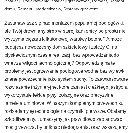
instalacji
,
Projektowanie instalacji grzewczych
,
Remont
,
Remont
domu
,
Remont i modernizacja
,
Systemy grzewcze
Zastanawiasz się nad montażem popularnej podłogówki,
ale Twój drewniany strop w starej kamienicy po prostu nie
wytrzyma ciężaru kilkutonowej warstwy betonu? A może
budujesz nowoczesny dom szkieletowy i zależy Ci na
błyskawicznym czasie realizacji bez wprowadzania do
wnętrza wilgoci technologicznej? Odpowiedzią na te
problemy jest ogrzewanie podłogowe wodne bez wylewki,
znane powszechnie jako system suchy. To zaawansowane
rozwiązanie inżynieryjne, które zamiast ciężkiego jastrychu
wykorzystuje lekkie płyty izolacyjne oraz precyzyjne
lamele aluminiowe. W naszym kompletnym przewodniku
rozkładamy tę technologię na czynniki pierwsze. Obalamy
szkodliwe mity, tłumaczymy jak prawidłowo zaplanować
moc grzewczą, by uniknąć niedogrzania, oraz wskazujemy