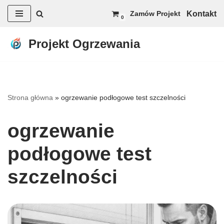
Kontakt
Zamów Projekt
0
Przejdź
do
Projekt Ogrzewania
treści
Strona główna
»
ogrzewanie podłogowe test szczelności
ogrzewanie
podłogowe test
szczelności