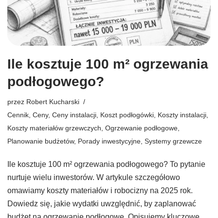
Ile kosztuje 100 m² ogrzewania
podłogowego?
przez
Robert Kucharski
Cennik
,
Ceny
,
Ceny instalacji
,
Koszt podłogówki
,
Koszty instalacji
,
Koszty materiałów grzewczych
,
Ogrzewanie podłogowe
,
Planowanie budżetów
,
Porady inwestycyjne
,
Systemy grzewcze
Ile kosztuje 100 m² ogrzewania podłogowego? To pytanie
nurtuje wielu inwestorów. W artykule szczegółowo
omawiamy koszty materiałów i robocizny na 2025 rok.
Dowiedz się, jakie wydatki uwzględnić, by zaplanować
budżet na ogrzewanie podłogowe. Opisujemy kluczowe