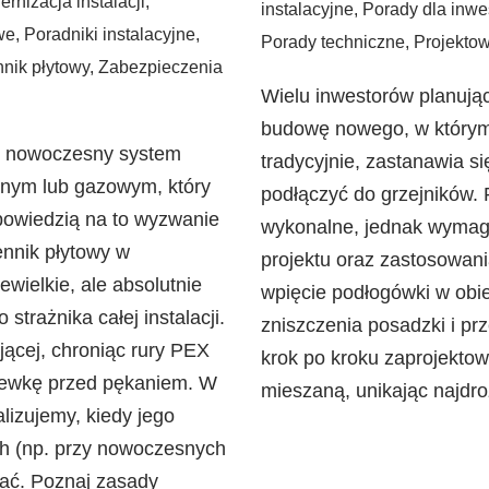
rnizacja instalacji
,
instalacyjne
,
Porady dla inwe
we
,
Poradniki instalacyjne
,
Porady techniczne
,
Projektow
nik płytowy
,
Zabezpieczenia
Wielu inwestorów planują
budowę nowego, w który
yć nowoczesny system
tradycyjnie, zastanawia 
lnym lub gazowym, który
podłączyć do grzejników. R
powiedzią na to wyzwanie
wykonalne, jednak wymag
ennik płytowy w
projektu oraz zastosowan
ielkie, ale absolutnie
wpięcie podłogówki w obi
strażnika całej instalacji.
zniszczenia posadzki i pr
jącej, chroniąc rury PEX
krok po kroku zaprojektow
lewkę przed pękaniem. W
mieszaną, unikając najd
izujemy, kiedy jego
ach (np. przy nowoczesnych
ać. Poznaj zasady