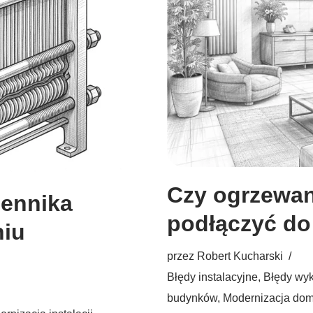
Czy ogrzewa
iennika
podłączyć do
niu
przez
Robert Kucharski
Błędy instalacyjne
,
Błędy wy
budynków
,
Modernizacja do