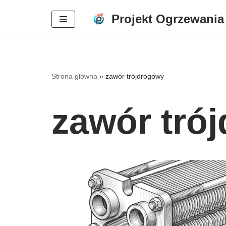
Projekt Ogrzewania
Przejdź
do
treści
Strona główna
»
zawór trójdrogowy
zawór tró