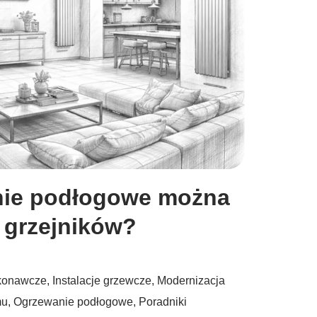
nie podłogowe można
 grzejników?
konawcze
,
Instalacje grzewcze
,
Modernizacja
mu
,
Ogrzewanie podłogowe
,
Poradniki