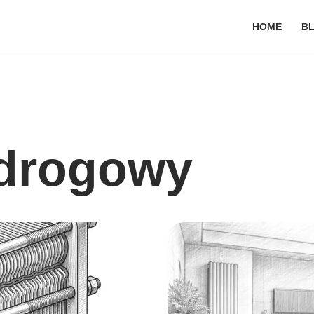
HOME
B
jdrogowy