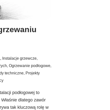
grzewaniu
a
,
Instalacje grzewcze
,
zych
,
Ogrzewanie podłogowe
,
dy techniczne
,
Projekty
cy
alacji podłogowej to
. Właśnie dlatego zawór
ywa tak kluczową rolę w