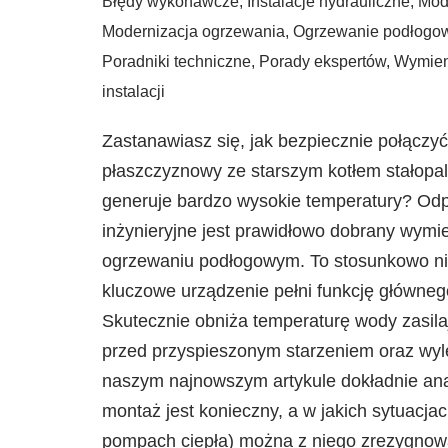
Błędy wykonawcze
,
Instalacje hydrauliczne
,
Mode
Modernizacja ogrzewania
,
Ogrzewanie podłogo
Poradniki techniczne
,
Porady ekspertów
,
Wymien
instalacji
Zastanawiasz się, jak bezpiecznie połącz
płaszczyznowy ze starszym kotłem stałopa
generuje bardzo wysokie temperatury? Od
inżynieryjne jest prawidłowo dobrany wymi
ogrzewaniu podłogowym. To stosunkowo niew
kluczowe urządzenie pełni funkcję głównego 
Skutecznie obniża temperaturę wody zasila
przed przyspieszonym starzeniem oraz wy
naszym najnowszym artykule dokładnie anal
montaż jest konieczny, a w jakich sytuacj
pompach ciepła) można z niego zrezygnow