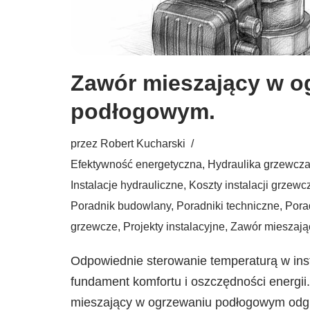
Zawór mieszający w o
podłogowym.
przez
Robert Kucharski
Efektywność energetyczna
,
Hydraulika grzewcz
Instalacje hydrauliczne
,
Koszty instalacji grzewc
Poradnik budowlany
,
Poradniki techniczne
,
Pora
grzewcze
,
Projekty instalacyjne
,
Zawór mieszają
Odpowiednie sterowanie temperaturą w inst
fundament komfortu i oszczędności energii
mieszający w ogrzewaniu podłogowym odgr