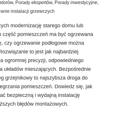
storów
,
Porady ekspertów
,
Porady inwestycyjne
,
anie instalacji grzewczych
cych modernizację starego domu lub
m część pomieszczeń ma być ogrzewana
się, czy ogrzewanie podłogowe można
ozwiązanie to jest jak najbardziej
a ogromnej precyzji, odpowiedniego
ia układów mieszających. Bezpośrednie
eg grzejnikowy to najszybsza droga do
zegrzania pomieszczeń. Dowiedz się, jak
ać bezpieczną i wydajną instalację
roższych błędów montażowych.