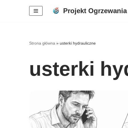
Projekt Ogrzewania
Przejdź
do
treści
Strona główna
»
usterki hydrauliczne
usterki hy