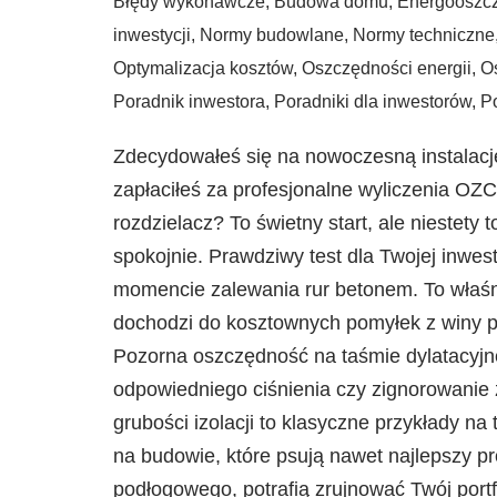
Błędy wykonawcze
,
Budowa domu
,
Energooszc
inwestycji
,
Normy budowlane
,
Normy techniczne
Optymalizacja kosztów
,
Oszczędności energii
,
O
Poradnik inwestora
,
Poradniki dla inwestorów
,
Po
Zdecydowałeś się na nowoczesną instalacj
zapłaciłeś za profesjonalne wyliczenia OZC 
rozdzielacz? To świetny start, ale niestety 
spokojnie. Prawdziwy test dla Twojej inwes
momencie zalewania rur betonem. To właśnie
dochodzi do kosztownych pomyłek z winy po
Pozorna oszczędność na taśmie dylatacyjne
odpowiedniego ciśnienia czy zignorowanie
grubości izolacji to klasyczne przykłady na 
na budowie, które psują nawet najlepszy p
podłogowego, potrafią zrujnować Twój port