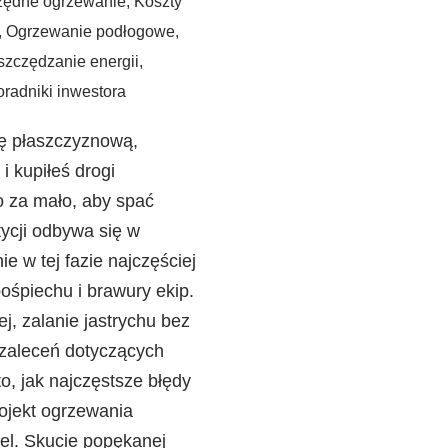
zędne ogrzewanie
,
Koszty
,
Ogrzewanie podłogowe
,
szczędzanie energii
,
radniki inwestora
ę płaszczyznową,
i kupiłeś drogi
to za mało, aby spać
tycji odbywa się w
 w tej fazie najczęściej
śpiechu i brawury ekip.
j, zalanie jastrychu bez
 zaleceń dotyczących
to, jak najczęstsze błędy
rojekt ogrzewania
fel. Skucie popękanej