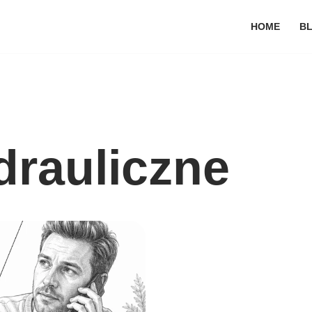
HOME
B
drauliczne