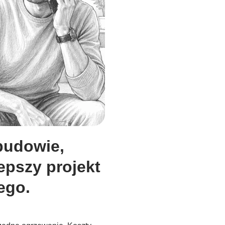
budowie,
epszy projekt
ego.