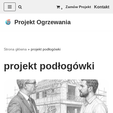
Kontakt
Zamów Projekt
0
Przejdź
do
Projekt Ogrzewania
treści
Strona główna
»
projekt podłogówki
projekt podłogówki