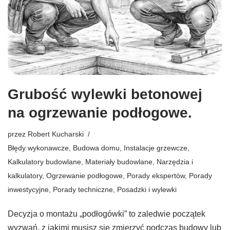
Grubość wylewki betonowej
na ogrzewanie podłogowe.
przez
Robert Kucharski
Błędy wykonawcze
,
Budowa domu
,
Instalacje grzewcze
,
Kalkulatory budowlane
,
Materiały budowlane
,
Narzędzia i
kalkulatory
,
Ogrzewanie podłogowe
,
Porady ekspertów
,
Porady
inwestycyjne
,
Porady techniczne
,
Posadzki i wylewki
Decyzja o montażu „podłogówki” to zaledwie początek
wyzwań, z jakimi musisz się zmierzyć podczas budowy lub