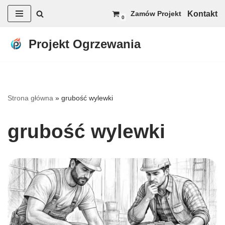
Kontakt
Zamów Projekt
0
Przejdź
do
Projekt Ogrzewania
treści
Strona główna
»
grubość wylewki
grubość wylewki