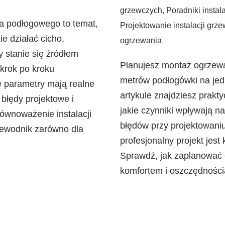
grzewczych
,
Poradniki instal
a podłogowego to temat,
Projektowanie instalacji grz
e działać cicho,
ogrzewania
y stanie się źródłem
Planujesz montaż ogrzewa
 krok po kroku
metrów podłogówki na jed
ie parametry mają realne
artykule znajdziesz prakty
 błędy projektowe i
jakie czynniki wpływają n
ównoważenie instalacji
błędów przy projektowaniu
rzewodnik zarówno dla
profesjonalny projekt jes
Sprawdź, jak zaplanować 
komfortem i oszczędnościa