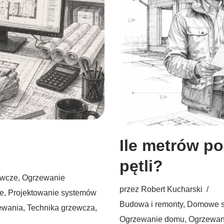
Ile metrów p
pętli?
ewcze
,
Ogrzewanie
przez
Robert Kucharski
ne
,
Projektowanie systemów
Budowa i remonty
,
Domowe s
zewania
,
Technika grzewcza
,
Ogrzewanie domu
,
Ogrzewan