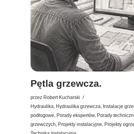
Pętla grzewcza.
przez
Robert Kucharski
Hydraulika
,
Hydraulika grzewcza
,
Instalacje grz
podłogowe
,
Porady ekspertów
,
Porady technicz
grzewczych
,
Projekty instalacyjne
,
Projekty ogr
Technika instalacyjna