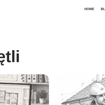
HOME
B
tli