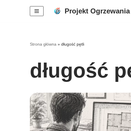
Projekt Ogrzewania
Przejdź
do
treści
Strona główna
»
długość pętli
długość pę