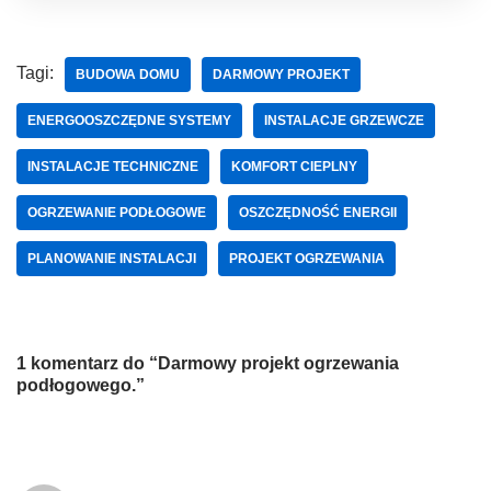
Tagi:
BUDOWA DOMU
DARMOWY PROJEKT
ENERGOOSZCZĘDNE SYSTEMY
INSTALACJE GRZEWCZE
INSTALACJE TECHNICZNE
KOMFORT CIEPLNY
OGRZEWANIE PODŁOGOWE
OSZCZĘDNOŚĆ ENERGII
PLANOWANIE INSTALACJI
PROJEKT OGRZEWANIA
1 komentarz do “Darmowy projekt ogrzewania
podłogowego.”