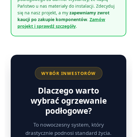
Państwo u nas materiały do instalacji. Zdecyduj
się na nasz projekt, a my
zapewniamy zwrot
kaucji po zakupie komponentów
.
Zamów
projekt i sprawdź szczegóły
.
WYBÓR INWESTORÓW
Dlaczego warto
wybrać ogrzewanie
podłogowe?
To nowoczesny system, który
drastycznie podnosi standard życia.