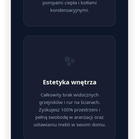
pompami ciepła i kotłami
kondensacyjnymi.
✨
Estetyka wnętrza
Całkowity brak widocznych
grzejników i rur na ścianach.
Zyskujesz 100% przestrzeni i
pełną swobodę w aranżacji oraz
ustawianiu mebli w swoim domu.