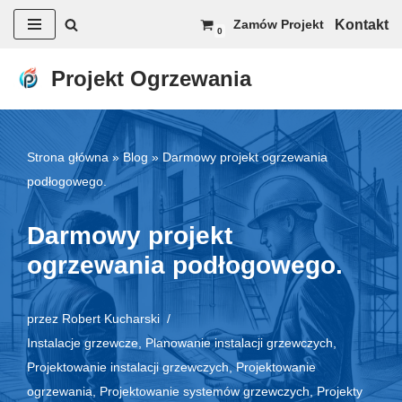
Kontakt
Zamów Projekt
0
Przejdź
do
Projekt Ogrzewania
treści
Strona główna
»
Blog
»
Darmowy projekt ogrzewania
podłogowego.
Darmowy projekt
ogrzewania podłogowego.
przez
Robert Kucharski
Instalacje grzewcze
,
Planowanie instalacji grzewczych
,
Projektowanie instalacji grzewczych
,
Projektowanie
ogrzewania
,
Projektowanie systemów grzewczych
,
Projekty