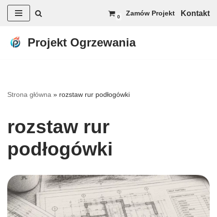
Kontakt
Zamów Projekt
0
Przejdź
do
Projekt Ogrzewania
treści
Strona główna
»
rozstaw rur podłogówki
rozstaw rur
podłogówki